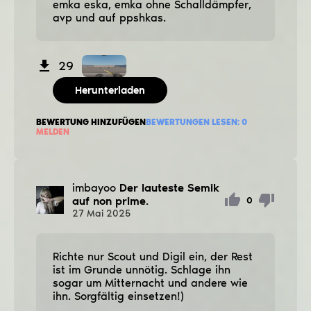
emka eska, emka ohne Schalldämpfer,
avp und auf ppshkas.
29
Herunterladen
BEWERTUNG HINZUFÜGEN
BEWERTUNGEN LESEN:
0
MELDEN
imbayoo
Der lauteste Semik
auf non prime.
0
27
Mai
2025
Richte nur Scout und Digil ein, der Rest
ist im Grunde unnötig. Schlage ihn
sogar um Mitternacht und andere wie
ihn. Sorgfältig einsetzen!)