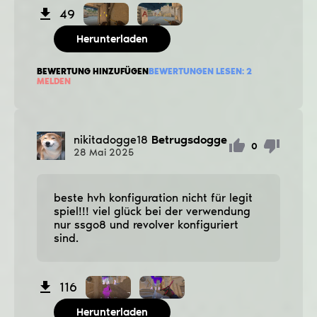
49
Herunterladen
BEWERTUNG HINZUFÜGEN
BEWERTUNGEN LESEN:
2
MELDEN
nikitadogge18
Betrugsdogge
0
28
Mai
2025
beste hvh konfiguration nicht für legit
spiel!!! viel glück bei der verwendung
nur ssgo8 und revolver konfiguriert
sind.
116
Herunterladen