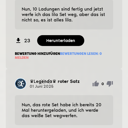
Nun, 10 Ladungen sind fertig und jetzt
werfe ich das lila Set weg, aber das ist
nicht so, es ist alles lila.
23
Herunterladen
BEWERTUNG HINZUFÜGEN
BEWERTUNGEN LESEN:
0
MELDEN
♛Leg҉e҉nd҉a♛
roter Satz
0
01
Juni
2025
Nun, das rote Set habe ich bereits 20
Mal heruntergeladen, und ich werde
das weiße Set wegwerfen.