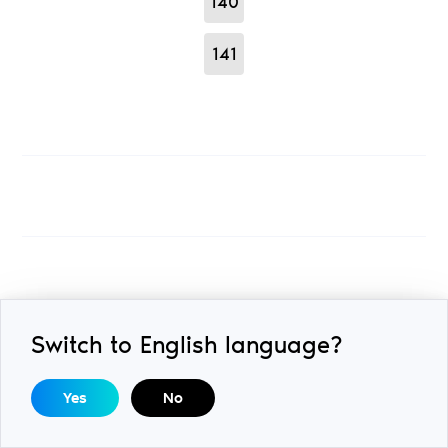
140
141
Switch to English language?
Unternehmen
Yes
No
8 The Green, Suite A, Dover,
Delaware, 19901, United States