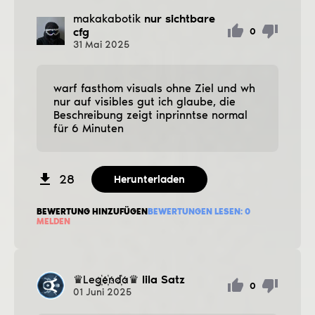
makakabotik
nur sichtbare
cfg
0
31
Mai
2025
warf fasthom visuals ohne Ziel und wh
nur auf visibles gut ich glaube, die
Beschreibung zeigt inprinntse normal
für 6 Minuten
28
Herunterladen
BEWERTUNG HINZUFÜGEN
BEWERTUNGEN LESEN:
0
MELDEN
♛Leg҉e҉nd҉a♛
lila Satz
0
01
Juni
2025