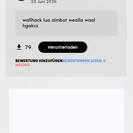
23
Juni
2025
wallhack lua aimbot wealla waal
hgakcs
79
Herunterladen
BEWERTUNG HINZUFÜGEN
BEWERTUNGEN LESEN:
0
MELDEN