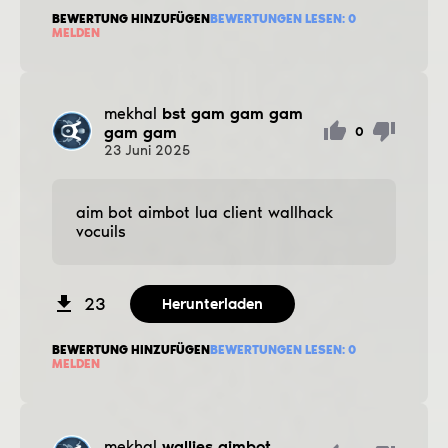
BEWERTUNG HINZUFÜGEN
BEWERTUNGEN LESEN:
0
MELDEN
mekhal
bst gam gam gam
gam gam
0
23
Juni
2025
aim bot aimbot lua client wallhack
vocuils
23
Herunterladen
BEWERTUNG HINZUFÜGEN
BEWERTUNGEN LESEN:
0
MELDEN
mekhal
wallies aimbot