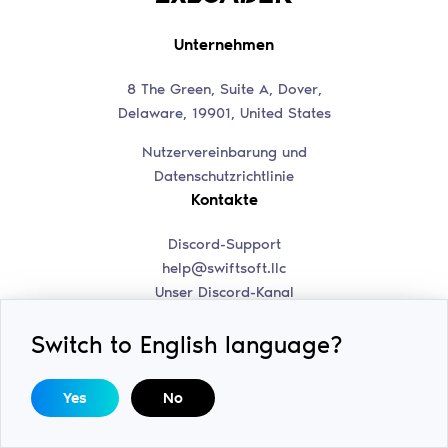
Unternehmen
8 The Green, Suite A, Dover,
Delaware, 19901, United States
Nutzervereinbarung und
Datenschutzrichtlinie
Kontakte
Discord-Support
help@swiftsoft.llc
Unser Discord-Kanal
Werbeanfragen
Entwickler
Switch to English language?
Ihre Modifikation zu
Yes
No
unserer Bibliothek
hinzufügen