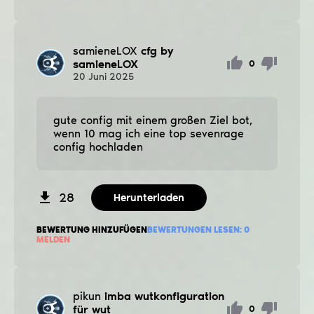
samieneLOX
cfg by
samieneLOX
0
20
Juni
2025
gute config mit einem großen Ziel bot,
wenn 10 mag ich eine top sevenrage
config hochladen
28
Herunterladen
BEWERTUNG HINZUFÜGEN
BEWERTUNGEN LESEN:
0
MELDEN
pikun
imba wutkonfiguration
für wut
0