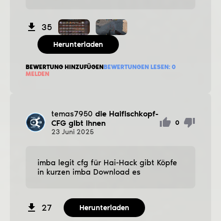
35
Herunterladen
BEWERTUNG HINZUFÜGEN
BEWERTUNGEN LESEN:
0
MELDEN
temas7950
die Haifischkopf-
CFG gibt Ihnen
0
23
Juni
2025
imba legit cfg für Hai-Hack gibt Köpfe
in kurzen imba Download es
27
Herunterladen