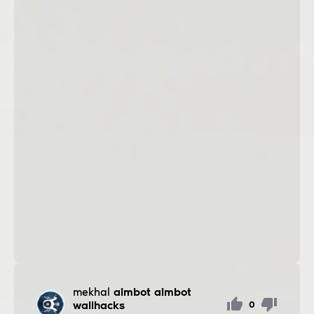
mekhal
aimbot aimbot
wallhacks
0