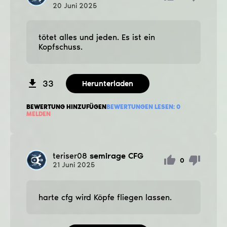
20
Juni
2025
tötet alles und jeden. Es ist ein
Kopfschuss.
33
Herunterladen
BEWERTUNG HINZUFÜGEN
BEWERTUNGEN LESEN:
0
MELDEN
teriser08
semirage CFG
0
21
Juni
2025
harte cfg wird Köpfe fliegen lassen.