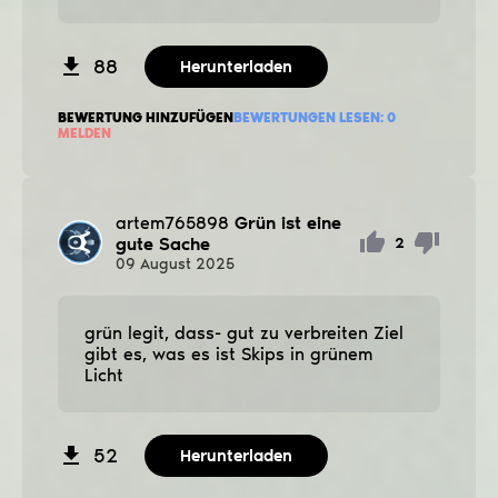
88
Herunterladen
BEWERTUNG HINZUFÜGEN
BEWERTUNGEN LESEN:
0
MELDEN
artem765898
Grün ist eine
gute Sache
2
09
August
2025
grün legit, dass- gut zu verbreiten Ziel
gibt es, was es ist Skips in grünem
Licht
52
Herunterladen