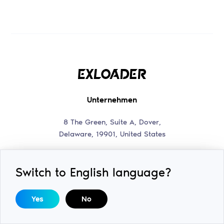
Unternehmen
8 The Green, Suite A, Dover,
Delaware, 19901, United States
Nutzervereinbarung und
Datenschutzrichtlinie
Switch to English language?
Kontakte
Yes
No
Discord-Support
help@swiftsoft.llc
Unser Discord-Kanal