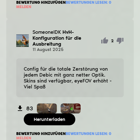
BEWERTUNG HINZUFÜGEN
BEWERTUNGEN LESEN:
0
MELDEN
SomeoneIDK
HvH-
Konfiguration für die
2
Ausbreitung
11
August
2025
Config für die totale Zerstörung von
jedem Debic mit ganz netter Optik.
Skins sind verfügbar, eyeFOV erhöht -
Viel Spaß
83
Herunterladen
BEWERTUNG HINZUFÜGEN
BEWERTUNGEN LESEN:
0
MELDEN