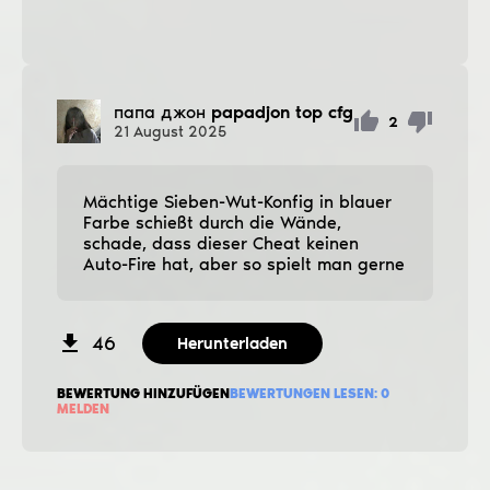
папа джон
papadjon top cfg
2
21
August
2025
Mächtige Sieben-Wut-Konfig in blauer
Farbe schießt durch die Wände,
schade, dass dieser Cheat keinen
Auto-Fire hat, aber so spielt man gerne
46
Herunterladen
BEWERTUNG HINZUFÜGEN
BEWERTUNGEN LESEN:
0
MELDEN