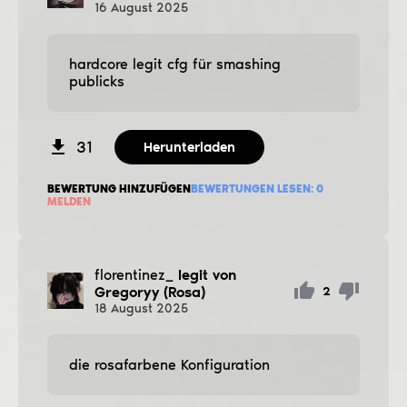
16
August
2025
hardcore legit cfg für smashing
publicks
31
Herunterladen
BEWERTUNG HINZUFÜGEN
BEWERTUNGEN LESEN:
0
MELDEN
florentinez_
legit von
Gregoryy (Rosa)
2
18
August
2025
die rosafarbene Konfiguration