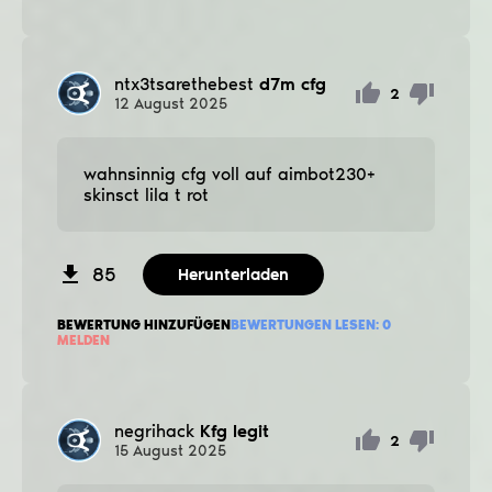
ntx3tsarethebest
d7m cfg
2
12
August
2025
wahnsinnig cfg voll auf aimbot230+
skinsct lila t rot
85
Herunterladen
BEWERTUNG HINZUFÜGEN
BEWERTUNGEN LESEN:
0
MELDEN
negrihack
Kfg legit
2
15
August
2025