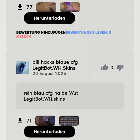
77
Herunterladen
BEWERTUNG HINZUFÜGEN
BEWERTUNGEN LESEN:
0
MELDEN
bili hacks
blaue cfg
LegitBot,WH,Skins
2
20
August
2025
rein blau cfg halbe Wut
LegitBot,WH,skins
71
Herunterladen