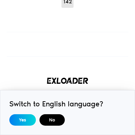
142
Unternehmen
Switch to English language?
8 The Green, Suite A, Dover,
Delaware, 19901, United States
Yes
No
Nutzervereinbarung und