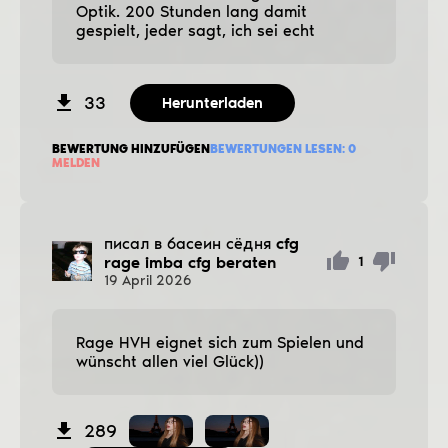
Optik. 200 Stunden lang damit
gespielt, jeder sagt, ich sei echt
33
Herunterladen
BEWERTUNG HINZUFÜGEN
BEWERTUNGEN LESEN:
0
MELDEN
писал в басеин сёдня
cfg
rage imba cfg beraten
1
19
April
2026
Rage HVH eignet sich zum Spielen und
wünscht allen viel Glück))
289