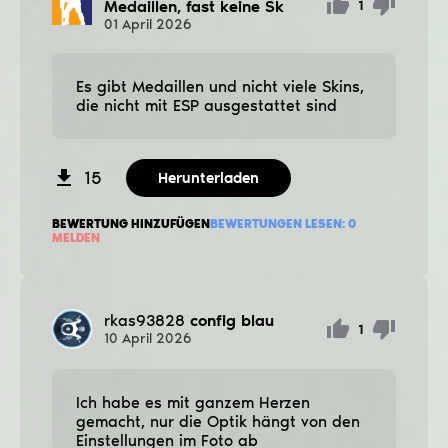
Medaillen, fast keine Sk
1
01
April
2026
Es gibt Medaillen und nicht viele Skins,
die nicht mit ESP ausgestattet sind
15
Herunterladen
BEWERTUNG HINZUFÜGEN
BEWERTUNGEN LESEN:
0
MELDEN
rkas93828
config blau
1
10
April
2026
Ich habe es mit ganzem Herzen
gemacht, nur die Optik hängt von den
Einstellungen im Foto ab