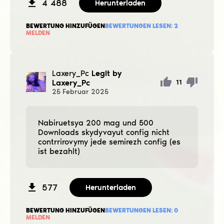
4 488
Herunterladen
BEWERTUNG HINZUFÜGEN
BEWERTUNGEN LESEN:
2
MELDEN
Laxery_Pc
Legit by
Laxery_Pc
11
25
Februar
2025
Nabiruetsya 200 mag und 500
Downloads skydyvayut config nicht
contrrirovymy jede semirezh config (es
ist bezahlt)
577
Herunterladen
BEWERTUNG HINZUFÜGEN
BEWERTUNGEN LESEN:
0
MELDEN