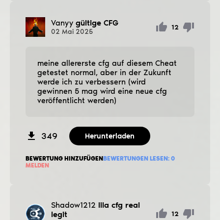
Vanyy
gültige CFG
12
02
Mai
2025
meine allererste cfg auf diesem Cheat
getestet normal, aber in der Zukunft
werde ich zu verbessern (wird
gewinnen 5 mag wird eine neue cfg
veröffentlicht werden)
349
Herunterladen
BEWERTUNG HINZUFÜGEN
BEWERTUNGEN LESEN:
0
MELDEN
Shadow1212
lila cfg real
legit
12