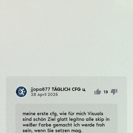
jjopa877
TÄGLICH CFG ц
13
28
April
2025
meine erste cfg, wie für mich Visuals
sind schön Ziel glatt legitno alle ѕkip in
weißer Farbe gemacht Ich werde froh
sein, wenn Sie setzen mag.