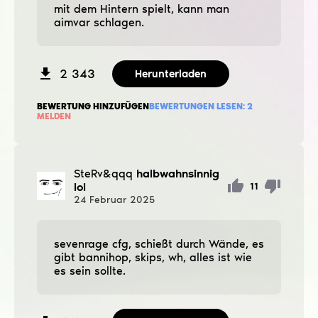
mit dem Hintern spielt, kann man
aimvar schlagen.
2 343
Herunterladen
BEWERTUNG HINZUFÜGEN
BEWERTUNGEN LESEN:
2
MELDEN
SteRv&qqq
halbwahnsinnig
lol
11
24
Februar
2025
sevenrage cfg, schießt durch Wände, es
gibt bannihop, skips, wh, alles ist wie
es sein sollte.