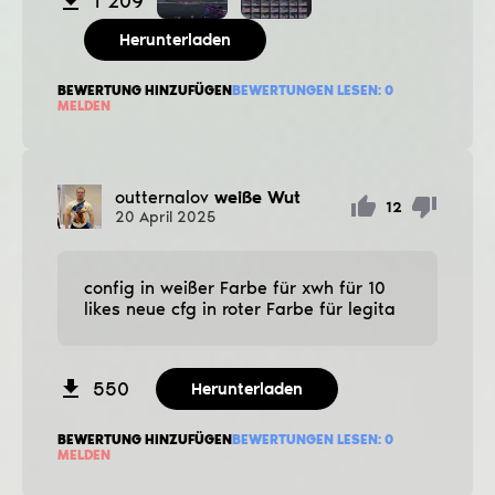
1 209
Herunterladen
BEWERTUNG HINZUFÜGEN
BEWERTUNGEN LESEN:
0
MELDEN
outternalov
weiße Wut
12
20
April
2025
config in weißer Farbe für xwh für 10
likes neue cfg in roter Farbe für legita
550
Herunterladen
BEWERTUNG HINZUFÜGEN
BEWERTUNGEN LESEN:
0
MELDEN