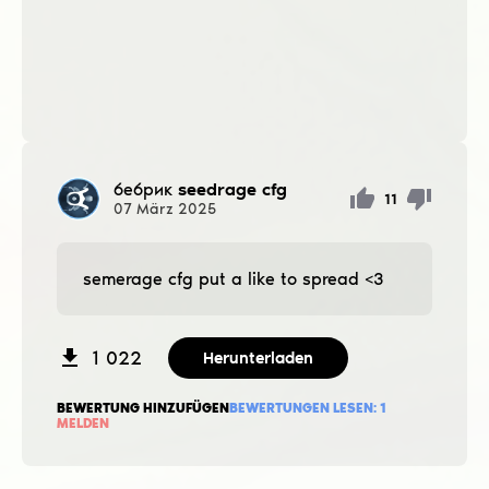
бебрик
seedrage cfg
11
07
März
2025
semerage cfg put a like to spread <3
1 022
Herunterladen
BEWERTUNG HINZUFÜGEN
BEWERTUNGEN LESEN:
1
MELDEN