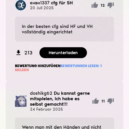
енви1337
cfg für SH
12
20
Juli
2025
In der besten cfg sind HF und VH
vollständig eingerichtet
213
Herunterladen
BEWERTUNG HINZUFÜGEN
BEWERTUNGEN LESEN:
1
MELDEN
doshikg62
Du kannst gerne
mitspielen, ich habe es
11
selbst gemacht!!!
24
Februar
2025
Wenn man mit den Händen und nicht