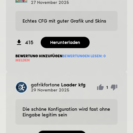
27
November
2025
Echtes CFG mit guter Grafik und Skins
415
Herunterladen
BEWERTUNG HINZUFÜGEN
BEWERTUNGEN LESEN:
0
MELDEN
gafrikfortone
Loader kfg
1
29
November
2025
Die schöne Konfiguration wird fast ohne
Eingabe legitim sein