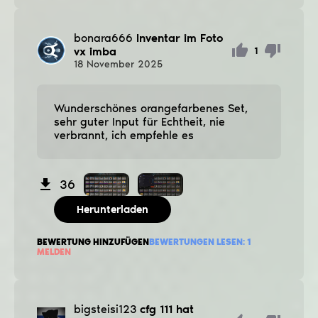
bonara666
Inventar im Foto
vx imba
1
18
November
2025
Wunderschönes orangefarbenes Set,
sehr guter Input für Echtheit, nie
verbrannt, ich empfehle es
36
Herunterladen
BEWERTUNG HINZUFÜGEN
BEWERTUNGEN LESEN:
1
MELDEN
bigsteisi123
cfg 111 hat