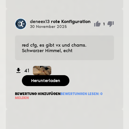
deneex13
rote Konfiguration
1
30
November
2025
red cfg, es gibt vx und chams.
Schwarzer Himmel, echt
41
Herunterladen
BEWERTUNG HINZUFÜGEN
BEWERTUNGEN LESEN:
0
MELDEN