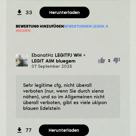
33
Herunterladen
BEWERTUNG HINZUFÜGEN
BEWERTUNGEN LESEN:
0
MELDEN
EbanatHz
LEGITPJ WH +
LEGIT AIM bluegem
2
07
September
2025
Sehr legitime cfg, nicht überall
verboten (nur, wenn Sie durch siena
nähen), und so im Allgemeinen nicht
überall verboten, gibt es viele ukipon
blauen Edelstein
77
Herunterladen