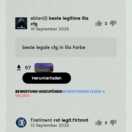
eblan)))
beste legitime lila
cfg
2
10
September
2025
beste legale cfg in lila Farbe
97
Herunterladen
BEWERTUNG HINZUFÜGEN
BEWERTUNGEN LESEN:
0
MELDEN
f1retiment
rot legit.f1rtmnt
2
12
September
2025