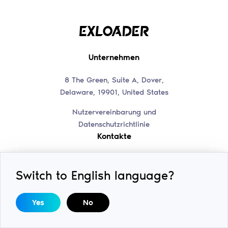
Unternehmen
8 The Green, Suite A, Dover,
Delaware, 19901, United States
Nutzervereinbarung und
Datenschutzrichtlinie
Kontakte
Discord-Support
help@swiftsoft.llc
Switch to English language?
Unser Discord-Kanal
Werbeanfragen
Yes
No
Entwickler