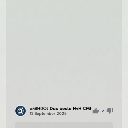
eMIH0Ot
Das beste HvH CFG
2
13
September
2025