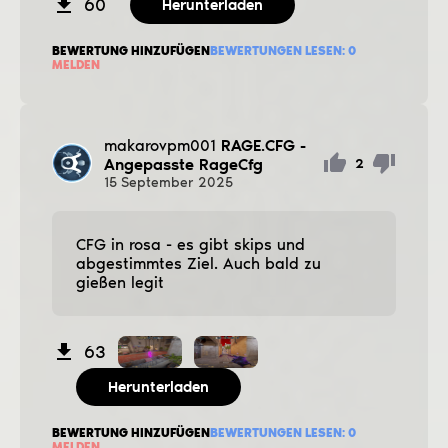
60
Herunterladen
BEWERTUNG HINZUFÜGEN
BEWERTUNGEN LESEN:
0
MELDEN
makarovpm001
RAGE.CFG -
Angepasste RageCfg
2
15
September
2025
CFG in rosa - es gibt ѕkips und
abgestimmtes Ziel. Auch bald zu
gießen legit
63
Herunterladen
BEWERTUNG HINZUFÜGEN
BEWERTUNGEN LESEN:
0
MELDEN