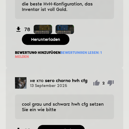
die beste HvH-Konfiguration, das
Inventar ist voll Gold.
78
Herunterladen
BEWERTUNG HINZUFÜGEN
BEWERTUNGEN LESEN:
1
MELDEN
не кто
sero chorno hvh cfg
2
13
September
2025
cool grau und schwarz hwh cfg setzen
Sie ein wie bitte