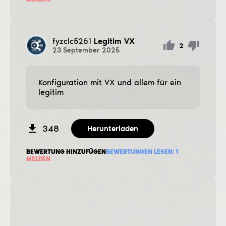
fyzclc5261
Legitim VX
2
23
September
2025
Konfiguration mit VX und allem für ein
legitim
348
Herunterladen
BEWERTUNG HINZUFÜGEN
BEWERTUNGEN LESEN:
1
MELDEN