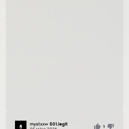
mystxxw
501.legit
1