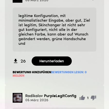
05
März
2026
legitime Konfiguration, mit
minimalistischer Eingabe, aber gut, Ziel
ist legitim, Skinchanger ist nicht sehr
gut konfiguriert, nicht alle in der
gleichen Farbe, kann aber auf Wunsch
geändert werden, grüne Handschuhe
und
26
Herunterladen
BEWERTUNG HINZUFÜGEN
BEWERTUNGEN LESEN:
0
MELDEN
Radikalov
PurpleLegitConfig
1
05
März
2026