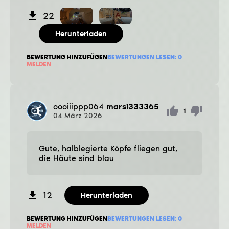
22
Herunterladen
BEWERTUNG HINZUFÜGEN
BEWERTUNGEN LESEN:
0
MELDEN
oooiiippp064
marsi333365
1
04
März
2026
Gute, halblegierte Köpfe fliegen gut,
die Häute sind blau
12
Herunterladen
BEWERTUNG HINZUFÜGEN
BEWERTUNGEN LESEN:
0
MELDEN