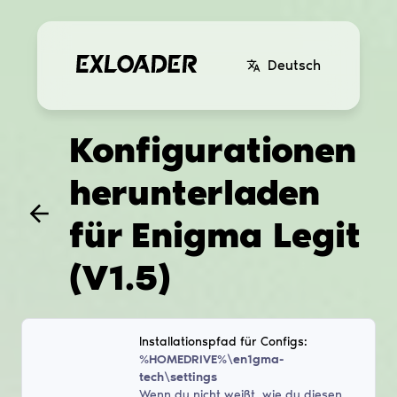
Deutsch
Konfigurationen
herunterladen
für
Enigma Legit
(V1.5)
Installationspfad für Configs:
%HOMEDRIVE%\en1gma-
tech\settings
Wenn du nicht weißt, wie du diesen