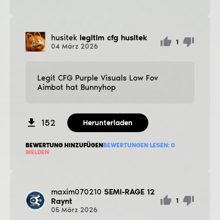
husitek
legitim cfg husitek
1
04
März
2026
Legit CFG Purple Visuals Low Fov
Aimbot hat Bunnyhop
152
Herunterladen
BEWERTUNG HINZUFÜGEN
BEWERTUNGEN LESEN:
0
MELDEN
maxim070210
SEMI-RAGE 12
Raynt
1
05
März
2026