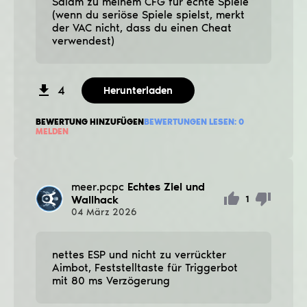
Salam zu meinem CFG für echte Spiele
(wenn du seriöse Spiele spielst, merkt
der VAC nicht, dass du einen Cheat
verwendest)
4
Herunterladen
BEWERTUNG HINZUFÜGEN
BEWERTUNGEN LESEN:
0
MELDEN
meer.pcpc
Echtes Ziel und
Wallhack
1
04
März
2026
nettes ESP und nicht zu verrückter
Aimbot, Feststelltaste für Triggerbot
mit 80 ms Verzögerung