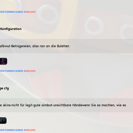
HVH, Rotfelle von playerr eingestellt
543
BEWERTUNG HINZUFÜGEN
BEWERTUNGEN LESEN:
0
MELDEN
tipo4ek413
BlueLegitPrime SMETANKAAAAAAA
06
November
2024
Blue legit cfg mit einfachem und glattem Ziel, dunkler
<333333333333333333333
219
BEWERTUNG HINZUFÜGEN
BEWERTUNGEN LESEN:
0
MELDEN