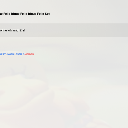
Anekki1
Lila hwh-Konfiguration
16
November
2024
Konkurriert gut mit Halbwut-Betrügereien, also ran an d
145
BEWERTUNG HINZUFÜGEN
BEWERTUNGEN LESEN:
0
MELDEN
Maai44
Semi-rage cfg
26
November
2024
White rage cfg -white skins-nicht für legit-gute aimb