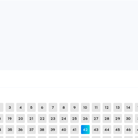
BEWERTUNG HINZUFÜGEN
BEWERTUNGEN LESEN:
0
MELDEN
Acsecore
Semi Rage Schwarz Weiß
21
Januar
2025
Semi Wut cfg, für Visuals rein für 15 Minuten gemacht, 
80
BEWERTUNG HINZUFÜGEN
BEWERTUNGEN LESEN:
0
MELDEN
Crash
Der beste Legit in Lila
23
Januar
2025