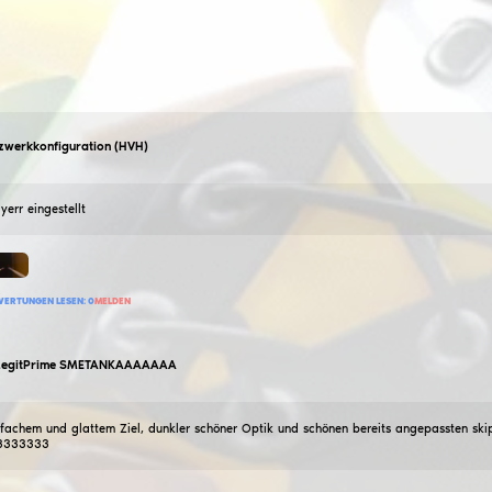
playerr
HVH-Netzwerkkonfiguration (HVH)
05
November
2024