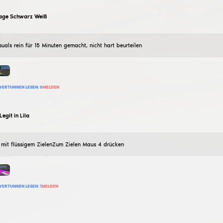
kohara
Konfiguration für hwh silent aim
10
Dezember
2024