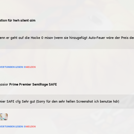
118
BEWERTUNG HINZUFÜGEN
BEWERTUNGEN LESEN:
0
MELDEN
allah babah
blaue Felle blaue Felle blaue Felle Set
04
Dezember
2024
nur schöne Stacheln ohne wh und Ziel
112
BEWERTUNG HINZUFÜGEN
BEWERTUNGEN LESEN:
0
MELDEN