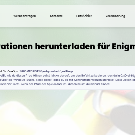
Werbeanfragen
Ko
Konfigurationen heru
(V1.5)
Installationspfad für Configs:
%HOMEDRIVE%\en1gma-t
Wenn du nicht weißt, wie du diesen Pfad öffnen sollst, 
(CMD findest du über die Windows-Suche, stelle sicher, 
Dieser Befehl funktioniert nicht, wenn der Pfad der Spie