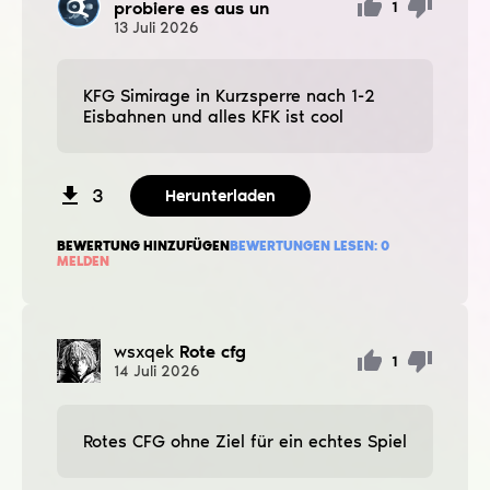
probiere es aus un
1
13
Juli
2026
KFG Simirage in Kurzsperre nach 1-2
Eisbahnen und alles KFK ist cool
3
Herunterladen
BEWERTUNG HINZUFÜGEN
BEWERTUNGEN LESEN:
0
MELDEN
wsxqek
Rote cfg
1
14
Juli
2026
Rotes CFG ohne Ziel für ein echtes Spiel