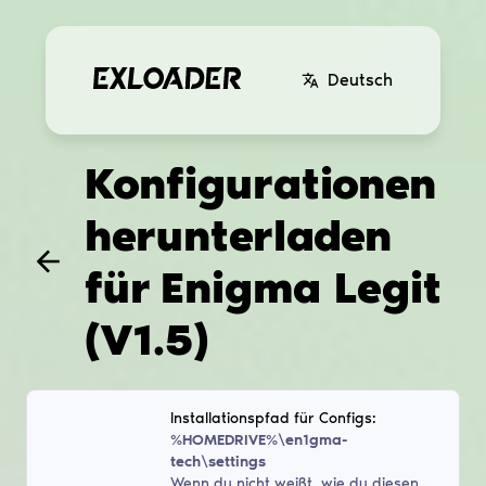
Deutsch
Konfigurationen
herunterladen
für
Enigma Legit
(V1.5)
Installationspfad für Configs:
%HOMEDRIVE%\en1gma-
tech\settings
Wenn du nicht weißt, wie du diesen