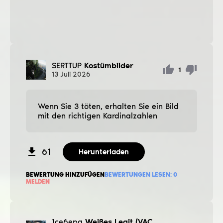
SERTTUP
Kostümbilder
1
13
Juli
2026
Wenn Sie 3 töten, erhalten Sie ein Bild
mit den richtigen Kardinalzahlen
61
Herunterladen
BEWERTUNG HINZUFÜGEN
BEWERTUNGEN LESEN:
0
MELDEN
1ce6epg
Weißes Legit (VAC