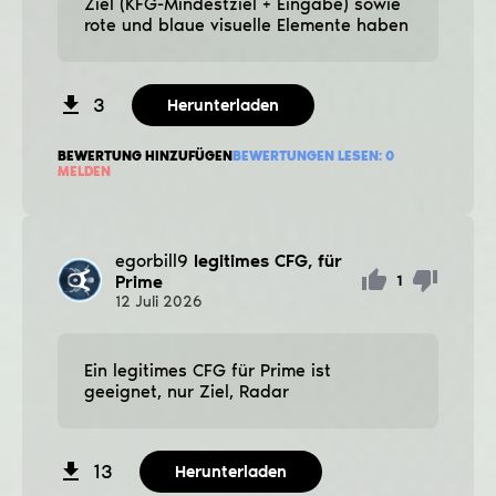
Ziel (KFG-Mindestziel + Eingabe) sowie
rote und blaue visuelle Elemente haben
3
Herunterladen
BEWERTUNG HINZUFÜGEN
BEWERTUNGEN LESEN:
0
MELDEN
egorbill9
legitimes CFG, für
Prime
1
12
Juli
2026
Ein legitimes CFG für Prime ist
geeignet, nur Ziel, Radar
13
Herunterladen