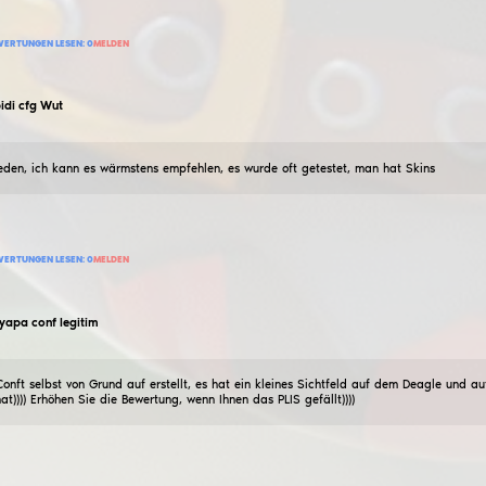
Niemand wird merken, dass du betrügst, wenn du schla
7
BEWERTUNG HINZUFÜGEN
BEWERTUNGEN LESEN:
0
MELDEN
kajsinaleksandr07
Das beste LEGIT-CFG
26
Februar
2026
Cooles legitimes KFG, sorgfältig konfiguriertes Ziel fü
Optik ist mega saftig, alles ist im roten Stil gehalten
12
BEWERTUNG HINZUFÜGEN
BEWERTUNGEN LESEN:
0
MELDEN