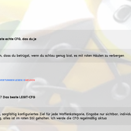
ggboyx6
Das beste echte CFG, das du je
26
Februar
2026