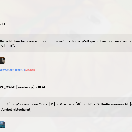
ein verstecktes Ziel hat)))) Erhöhen Sie die Bewertung, w
19
BEWERTUNG HINZUFÜGEN
BEWERTUNGEN LESEN:
0
MELDEN
kottiksuper76
imba legitim config von einer
27
Februar
2026
Konfiguration schwarz weiß ct blau set t grün
3
BEWERTUNG HINZUFÜGEN
BEWERTUNGEN LESEN:
0
MELDEN