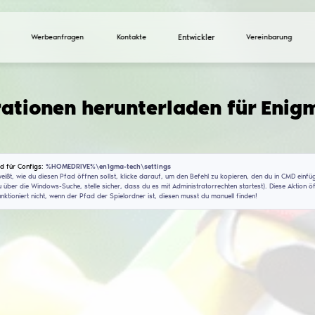
Werbeanfragen
Ko
Konfigurationen heru
(V1.5)
Installationspfad für Configs:
%HOMEDRIVE%\en1gma-t
Wenn du nicht weißt, wie du diesen Pfad öffnen sollst, 
(CMD findest du über die Windows-Suche, stelle sicher, 
Dieser Befehl funktioniert nicht, wenn der Pfad der Spie