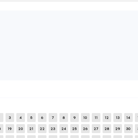
53
BEWERTUNG HINZUFÜGEN
BEWERTUNGEN LESEN:
1
MELDEN
lpsharov13
Legit von www
27
Februar
2026
Ich habe es sehr lange selbst gemacht. Wer kann es unte
10
BEWERTUNG HINZUFÜGEN
BEWERTUNGEN LESEN:
0
MELDEN
god media
echtes rotes CFG