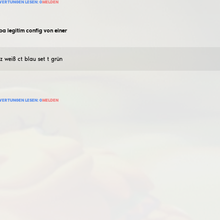
kamillo7776
Skibidi cfg Wut
26
Februar
2026
Damit zerstört man jeden, ich kann es wärmstens empfe
28
BEWERTUNG HINZUFÜGEN
BEWERTUNGEN LESEN:
0
MELDEN
sevua.pupunya
syapa conf legitim
27
Februar
2026
Ich habe das echte Conft selbst von Grund auf erstellt,