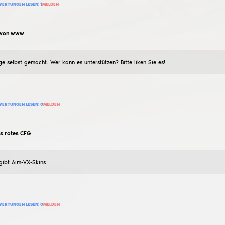
babachay
weiß echt