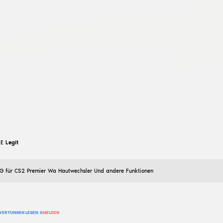
27
Februar
2026
Ich habe es für öffentliche Nickerchen gemacht und au
Sie ihm bitte ein „Gefällt mir“.
18
BEWERTUNG HINZUFÜGEN
BEWERTUNGEN LESEN:
0
MELDEN
Michael Myers
CFG „DWH“ [semi-rage] •BLAU
27
Februar
2026
[🎯] • Schießt sehr gut. [✨] • Wunderschöne Optik. [⚙]
Dritte-Person-Ansicht; Aimbot aktualisiert].