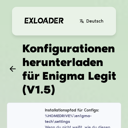
Deutsch
Konfigurationen
herunterladen
für
Enigma Legit
(V1.5)
Installationspfad für Configs:
%HOMEDRIVE%\en1gma-
tech\settings
Wenn du nicht weißt, wie du diesen