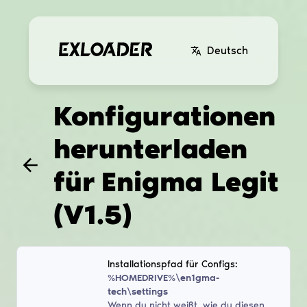
Deutsch
Konfigurationen
herunterladen
für
Enigma Legit
(V1.5)
Installationspfad für Configs:
%HOMEDRIVE%\en1gma-
tech\settings
Wenn du nicht weißt, wie du diesen