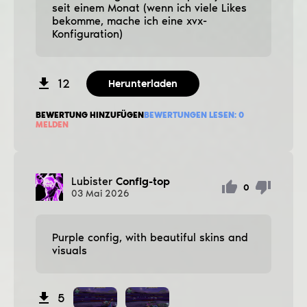
seit einem Monat (wenn ich viele Likes
bekomme, mache ich eine xvx-
Konfiguration)
12
Herunterladen
BEWERTUNG HINZUFÜGEN
BEWERTUNGEN LESEN:
0
MELDEN
Lubister
Config-top
0
03
Mai
2026
Purple config, with beautiful skins and
visuals
5