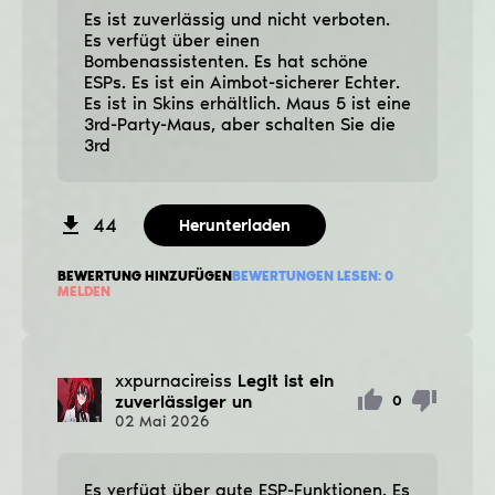
Es ist zuverlässig und nicht verboten.
Es verfügt über einen
Bombenassistenten. Es hat schöne
ESPs. Es ist ein Aimbot-sicherer Echter.
Es ist in Skins erhältlich. Maus 5 ist eine
3rd-Party-Maus, aber schalten Sie die
3rd
44
Herunterladen
BEWERTUNG HINZUFÜGEN
BEWERTUNGEN LESEN:
0
MELDEN
xxpurnacireiss
Legit ist ein
zuverlässiger un
0
02
Mai
2026
Es verfügt über gute ESP-Funktionen. Es