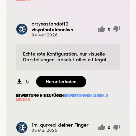
artyxastandoff2
visyalhotaimonlwh
0
04
Mai
2026
Echte rote Konfiguration, nur visuelle
Darstellungen. absolut alles ist legal
6
Herunterladen
BEWERTUNG HINZUFÜGEN
BEWERTUNGEN LESEN:
0
MELDEN
1m_qurved
kleiner Finger
0
05
Mai
2026