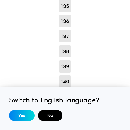
135
136
137
138
139
140
141
Switch to English language?
142
Yes
No
143