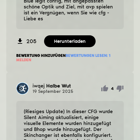
Blue legit config, mit angepassten
schöne Optik und Ziel, mit avp spielen
ist ein Vergnügen, wenn Sie wie cfg -
Liebe es
205
Herunterladen
BEWERTUNG HINZUFÜGEN
BEWERTUNGEN LESEN:
1
MELDEN
iwqej
Halbe Wut
4
19
September
2025
(Riesiges Update) In dieser CFG wurde
Silent Aiming aktualisiert, einige
visuelle Elemente wurden hinzugefügt
und Bhop wurde hinzugefügt. Der
Skinchanger ist ebenfalls konfiguriert.