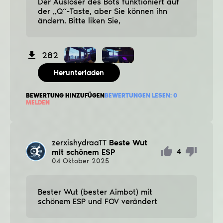
Der Auslöser des Bots funktioniert auf
der „Q“-Taste, aber Sie können ihn
ändern. Bitte liken Sie,
282
Herunterladen
BEWERTUNG HINZUFÜGEN
BEWERTUNGEN LESEN:
0
MELDEN
zerxishydraaTT
Beste Wut
mit schönem ESP
4
04
Oktober
2025
Bester Wut (bester Aimbot) mit
schönem ESP und FOV verändert