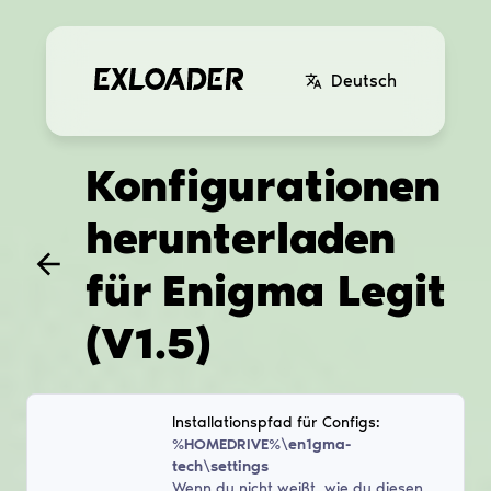
Deutsch
Konfigurationen
herunterladen
für
Enigma Legit
(V1.5)
Installationspfad für Configs:
%HOMEDRIVE%\en1gma-
tech\settings
Wenn du nicht weißt, wie du diesen