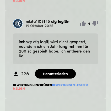
MELDEN
nikita1103145
cfg legitim
4
19
Oktober
2025
imbovy cfg legit| wird nicht gesperrt,
nachdem ich ein Jahr lang mit ihm für
200 sc gespielt habe. Ich entleere den
Raj
226
Herunterladen
BEWERTUNG HINZUFÜGEN
BEWERTUNGEN LESEN:
0
MELDEN