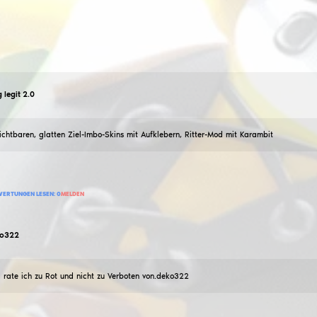
yuken1dR
Nur cfg legit 2.0
17
Februar
2026