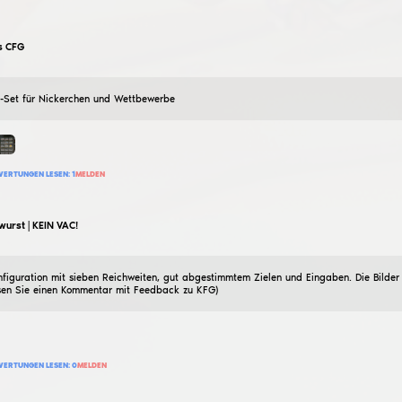
iwqej
Legit
23
Februar
2026