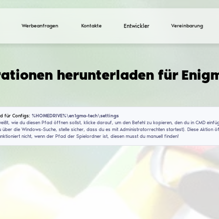
Werbeanfragen
Ko
Konfigurationen heru
(V1.5)
Installationspfad für Configs:
%HOMEDRIVE%\en1gma-t
Wenn du nicht weißt, wie du diesen Pfad öffnen sollst, 
(CMD findest du über die Windows-Suche, stelle sicher, 
Dieser Befehl funktioniert nicht, wenn der Pfad der Spie