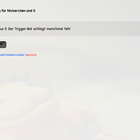
sonda228
ligit cfg
21
Februar
2026
gute Ligit-Konfiguration (Skinchanger-Setup)
11
BEWERTUNG HINZUFÜGEN
BEWERTUNGEN LESEN:
0
MELDEN
nissanplayaa
legitim cfg 123
22
Februar
2026
für legitimes Spiel ohne Sperren und Leerstände