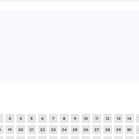
55
BEWERTUNG HINZUFÜGEN
BEWERTUNGEN LESEN:
1
MELDEN
debil48
legitimes CFG
23
Februar
2026
Cooles visuelles Weiß-Set für Nickerchen und Wettbewe
21
BEWERTUNG HINZUFÜGEN
BEWERTUNGEN LESEN:
1
MELDEN
fibov
Beste Halbwurst | KEIN VAC!
25
Februar
2026