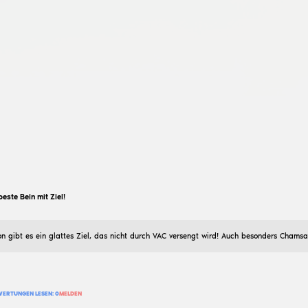
Diese CFG ist legitim. Es enthält: AimBot (legitim), V
visuellen Elemente wurden entfernt. Dies ist mein zweit
gefallen hat.
29
BEWERTUNG HINZUFÜGEN
BEWERTUNGEN LESEN:
0
MELDEN
Michael Myers
CFG „DWH“ [legit] •BLAU
23
Februar
2026
[🎯] • Schießt sehr gut. [✨] • Wunderschöne Optik. [⚙]
Dritte-Person-Ansicht; leicht aktualisierter Aimbot/Visua