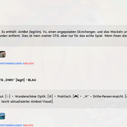
8
BEWERTUNG HINZUFÜGEN
BEWERTUNGEN LESEN:
0
MELDEN
debil48
Legit cfg für Nickerchen und S
22
Februar
2026
Bindi: Trigger Bot-Maus 5 Der Trigger-Bot schlägt manc
20
BEWERTUNG HINZUFÜGEN
BEWERTUNGEN LESEN:
1
MELDEN