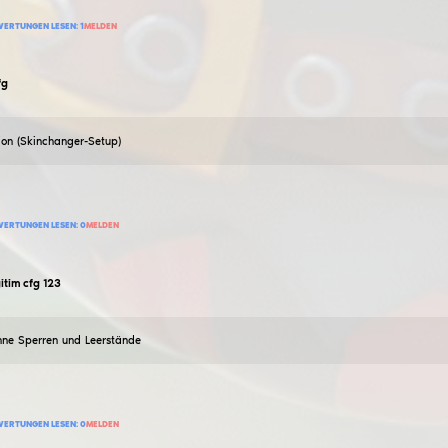
Echtes CFG mit nur sichtbaren, glatten Ziel-Imbo-Skins
25
BEWERTUNG HINZUFÜGEN
BEWERTUNGEN LESEN:
0
MELDEN
mijn960
von.deko322
19
Februar
2026
Legitim und reumütig rate ich zu Rot und nicht zu Ver
7
BEWERTUNG HINZUFÜGEN
BEWERTUNGEN LESEN:
1
MELDEN