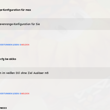
12
BEWERTUNG HINZUFÜGEN
BEWERTUNGEN LESEN:
0
MELDEN
KingUnderHell
Beste legitime Konfiguration
10
Juli
2026
Weiße Legit-Konfiguration ohne Skins, Wallhack und Leg
7
BEWERTUNG HINZUFÜGEN
BEWERTUNGEN LESEN:
0
MELDEN