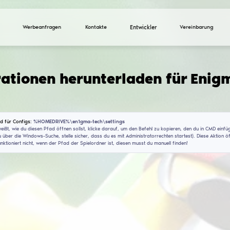
Werbeanfragen
Ko
Konfigurationen heru
(V1.5)
Installationspfad für Configs:
%HOMEDRIVE%\en1gma-t
Wenn du nicht weißt, wie du diesen Pfad öffnen sollst, 
(CMD findest du über die Windows-Suche, stelle sicher, 
Dieser Befehl funktioniert nicht, wenn der Pfad der Spie