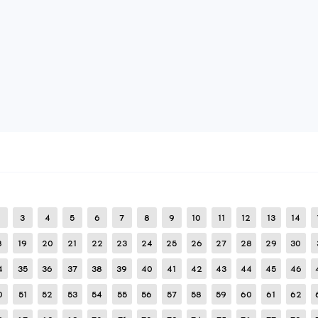
trumezzz
cfg trumezzz
10
Juli
2026
voller Hvh\Rage mit tollen Zieleinstellungen und visuel
15
BEWERTUNG HINZUFÜGEN
BEWERTUNGEN LESEN:
0
MELDEN
ilijamitrrak
Kaffee
11
Juli
2026
red cfg, echt, dlya naparnikov imba, ne banit