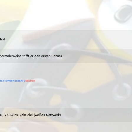
WareSIX
SigmaShot
10
Juli
2026