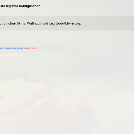
dreadr8k
10
Juli
2026
54
BEWERTUNG HINZUFÜGEN
BEWERTUNGEN LESEN:
0
MELDEN
botcall911
unentdeckter echter Cheat
10
Juli
2026
Modifizierte Version von Netcrab Original besser als d