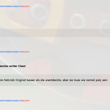
Er schießt sehr hart, normalerweise trifft er den ersten
9
BEWERTUNG HINZUFÜGEN
BEWERTUNGEN LESEN:
0
MELDEN
d3sp
cfg Larp))
10
Juli
2026
mein persönliches CFG, VX-Skins, kein Ziel (weißes Net
11
BEWERTUNG HINZUFÜGEN
BEWERTUNGEN LESEN:
0
MELDEN