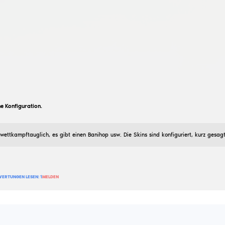
Maxim, das ist die Sevenrange-Konfiguration für Sie
7
BEWERTUNG HINZUFÜGEN
BEWERTUNGEN LESEN:
0
MELDEN
апрфвфыв
weiß cfg be akiko
10
Juli
2026
legitime Konfiguration im weißen Stil ohne Ziel Auslöse
6
BEWERTUNG HINZUFÜGEN
BEWERTUNGEN LESEN:
0
MELDEN