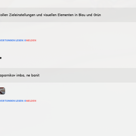
smasher
Semirage-Konfiguration für max
10
Juli
2026