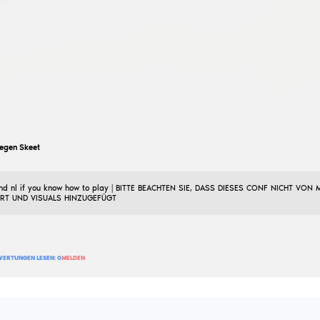
3 518
BEWERTUNG HINZUFÜGEN
BEWERTUNGEN LESEN:
0
MELDEN
frostgames322
Legithack
17
August
2022
Cheat für legit Spiel gibt es nur wh und einen guten G
2 957
BEWERTUNG HINZUFÜGEN
BEWERTUNGEN LESEN:
0
MELDEN