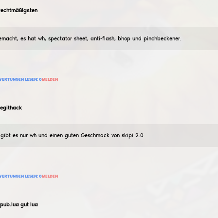
351
BEWERTUNG HINZUFÜGEN
BEWERTUNGEN LESEN:
0
MELDEN
kroyyt3
Rage_ im Stil von v3
06
August
2022
nur eine Wut-CFG im Stil von vantap v3 in Bezug auf d
3 264
BEWERTUNG HINZUFÜGEN
BEWERTUNGEN LESEN:
0
MELDEN