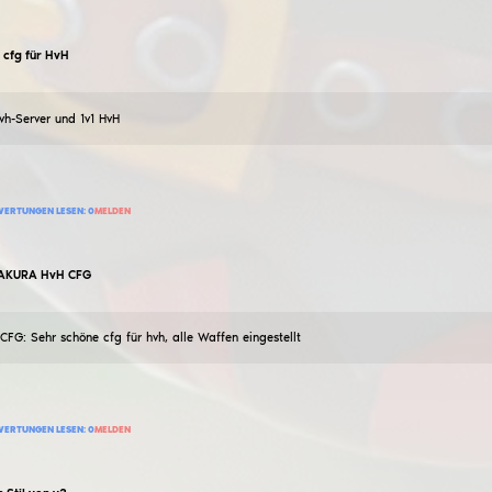
1 323
BEWERTUNG HINZUFÜGEN
BEWERTUNGEN LESEN:
0
MELDEN
rzvn
HvH - Beste HvH cfg für Rawe
15
Mai
2023
Gute aimbot, manuelle antiaim (links oder rechts), Esp.
798
BEWERTUNG HINZUFÜGEN
BEWERTUNGEN LESEN:
0
MELDEN