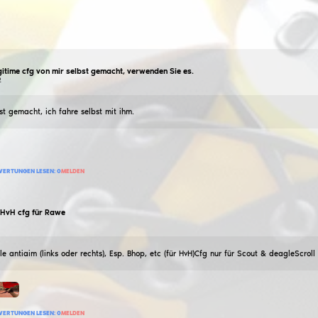
inikitcenko87
Legitime cfg von mir selbst gemacht,
06
September
2022
Legit cfg hat es selbst gemacht, ich fahre selbst mit ih