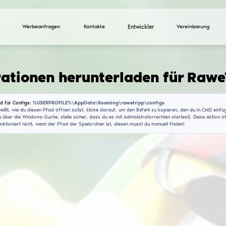
Werbeanfragen
Ko
Konfigurationen heru
Installationspfad für Configs:
%USERPROFILE%\AppDat
Wenn du nicht weißt, wie du diesen Pfad öffnen sollst, 
(CMD findest du über die Windows-Suche, stelle sicher, 
Dieser Befehl funktioniert nicht, wenn der Pfad der Spie