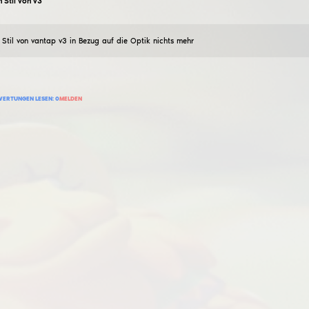
rufertav
wütende cfg für HvH
27
August
2023
beste Wut-CFG für Hvh-Server und 1v1 HvH
575
BEWERTUNG HINZUFÜGEN
BEWERTUNGEN LESEN:
0
MELDEN
Misaki Sakura
SAKURA HvH CFG
16
Januar
2024
SAKURA Private HvH CFG: Sehr schöne cfg für hvh, alle 