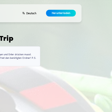
Entwickler
ntakte
Vereinbarung
nterladen für
RaweTri
a\Roaming\rawetripp\configs
klicke darauf, um den Befehl zu kopieren, den du in CMD einfügen und E
dass du es mit Administratorrechten startest). Diese Aktion öffnet den 
lordner ist, diesen musst du manuell finden!