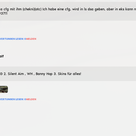
kira2010ma
am rechtmäßigsten
17
August
2022
Ich habe es selbst gemacht, es hat wh, spectator sheet