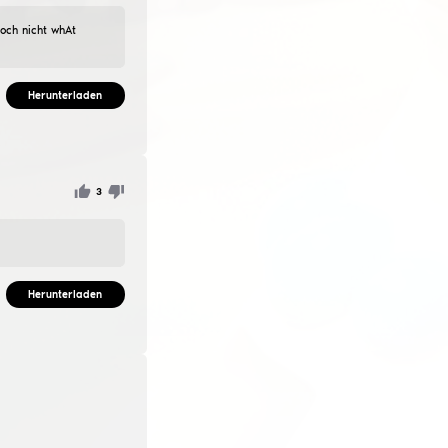
, anti-flash, bhop und pinchbeckener.