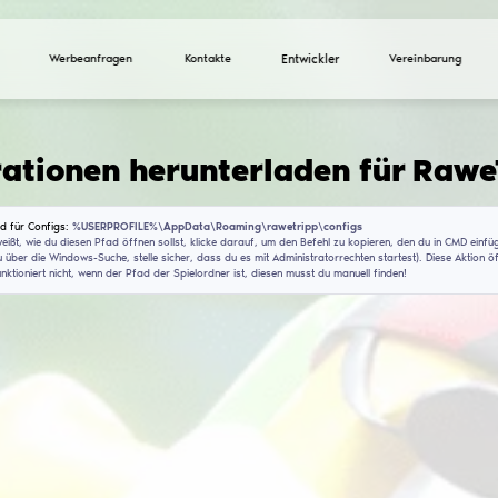
Werbeanfragen
Ko
Konfigurationen heru
Installationspfad für Configs:
%USERPROFILE%\AppDat
Wenn du nicht weißt, wie du diesen Pfad öffnen sollst, 
(CMD findest du über die Windows-Suche, stelle sicher, 
Dieser Befehl funktioniert nicht, wenn der Pfad der Spie