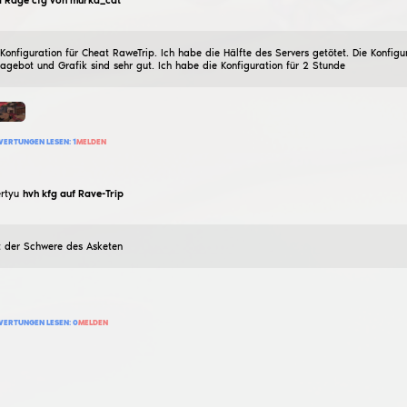
babilka
Rote Wut Konfiguration
05
März
2025