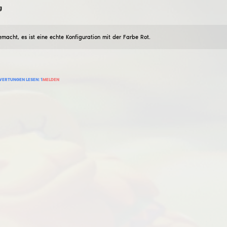
riwik
Beste rawetrip
25
Februar
2024
Beste Wut-CFG <3, luashki Salz heute gibt es 2 von ih
285
BEWERTUNG HINZUFÜGEN
BEWERTUNGEN LESEN:
0
MELDEN
oldebanyi
gültige CFG
03
April
2024
Norm cfg für legit, die erste Erfahrung und so, ѕkips gu