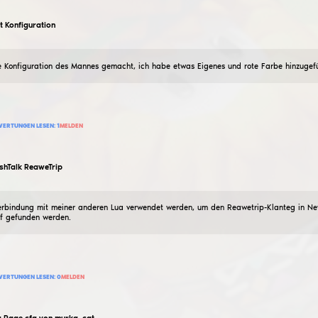
218
BEWERTUNG HINZUFÜGEN
BEWERTUNGEN LESEN:
0
MELDEN
babilka
rotes cfg
05
März
2025
Ich habe es selbst gemacht, es ist eine echte Konfigura
85
BEWERTUNG HINZUFÜGEN
BEWERTUNGEN LESEN:
1
MELDEN