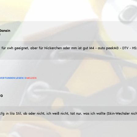
Gansin
Wut von Gansin
24
September
2023
mittlere Wut ist nicht für xwh geeignet, aber für Nick
hinten AAALT - FD