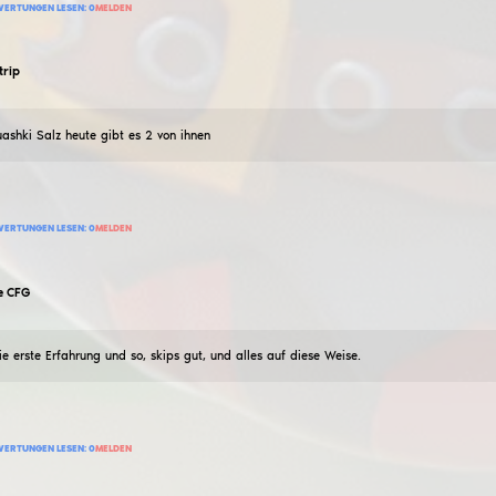
142
BEWERTUNG HINZUFÜGEN
BEWERTUNGEN LESEN:
0
MELDEN
S1er7o
FIOLET KFG
02
Januar
2024
nicht eine schlechte cfg in lila Stil, ob oder nicht, ich
120
BEWERTUNG HINZUFÜGEN
BEWERTUNGEN LESEN:
0
MELDEN