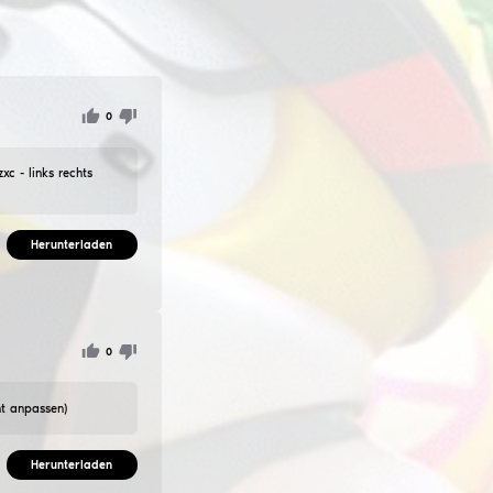
erchen oder mm ist gut M4 - auto peekM3 - DTV - HSzxc - link