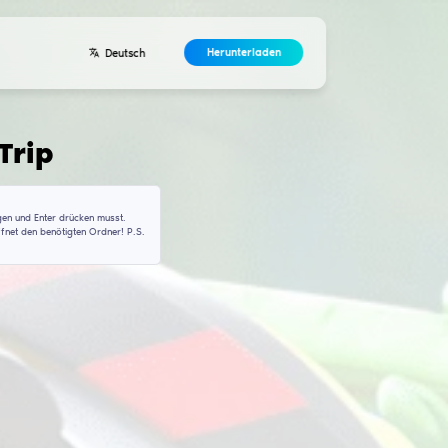
Entwickler
ntakte
Vereinbarung
nterladen für
RaweTri
a\Roaming\rawetripp\configs
klicke darauf, um den Befehl zu kopieren, den du in CMD einfügen und E
dass du es mit Administratorrechten startest). Diese Aktion öffnet den 
lordner ist, diesen musst du manuell finden!