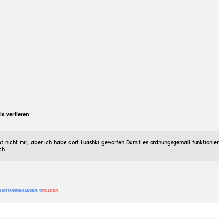
Ich habe eine andere Konfiguration des Mannes gemach
106
BEWERTUNG HINZUFÜGEN
BEWERTUNGEN LESEN:
1
MELDEN
bratutalesa7
TrashTalk ReaweTrip
04
August
2025
TrashTalk, sollte in Verbindung mit meiner anderen Lu
kann bei meinem Prof gefunden werden.
125
BEWERTUNG HINZUFÜGEN
BEWERTUNGEN LESEN:
0
MELDEN