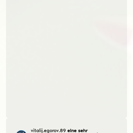
vitalij.egorov.89
eine sehr