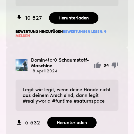
10 527
Herunterladen
BEWERTUNG HINZUFÜGEN
BEWERTUNGEN LESEN:
9
MELDEN
Domin4tor0
Schaumstoff-
Maschine
34
18
April
2024
Legit wie legit, wenn deine Hände nicht
aus deinem Arsch sind, dann legit
#reallyworld #funtime #saturnspace
6 532
Herunterladen