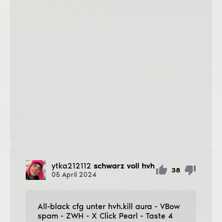
ytka212112
schwarz voll hvh
38
05
April
2024
All-black cfg unter hvh.kill aura - VBow
spam - ZWH - X Click Pearl - Taste 4