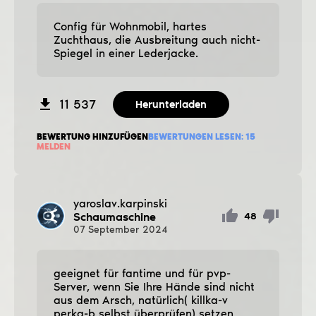
Config für Wohnmobil, hartes
Zuchthaus, die Ausbreitung auch nicht-
Spiegel in einer Lederjacke.
11 537
Herunterladen
BEWERTUNG HINZUFÜGEN
BEWERTUNGEN LESEN:
15
MELDEN
yaroslav.karpinski
Schaumaschine
48
07
September
2024
geeignet für fantime und für pvp-
Server, wenn Sie Ihre Hände sind nicht
aus dem Arsch, natürlich( killka-v
perka-b selbst überprüfen) setzen