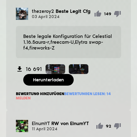
thezeroy2
Beste Legit Cfg
149
03
April
2024
Beste legale Konfiguration für Celestial
1.16.5aura-r,freecam-U,Elytra swap-
f4,fireworks-Z
16 691
Herunterladen
BEWERTUNG HINZUFÜGEN
BEWERTUNGEN LESEN:
14
MELDEN
ElnumYT
RW von ElnumYT
92
11
April
2024