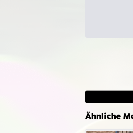
Kan
plat
Insta
%USE
Confi
die Z
Modif