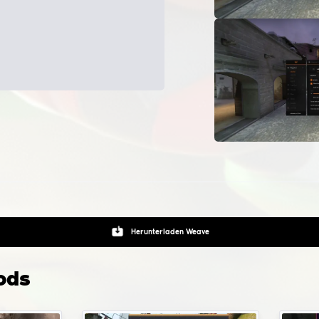
Feind ist
Bhop, Bunnyhop - Sprung- und Autostrafe-Helfer
Spinbot - Anti-Aims für Rage HvH-Spiele
n ich Configs und LUAs installieren und wo
ziere ich sie?
llationspfad für Configs:
RPROFILE%\AppData\Roaming\weave\configs
.
Um vorgefer
gs und Lua-Skripte für die Modifikation zu installieren, kann
ahnrad-Schaltfläche klicken, die sich neben der Startschalt
ikation befindet.