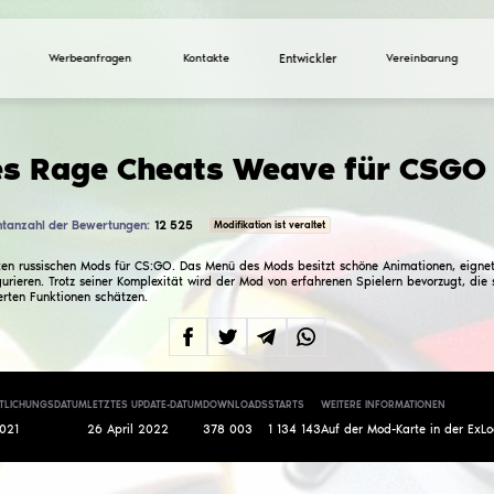
Werbeanfragen
Ko
Crack des Rage Chea
Gesamtanzahl der Bewertungen:
12 525
3.8
Crack des bekannten russischen Mods für CS:GO. Das 
schwierig zu konfigurieren. Trotz seiner Komplexität w
Effekte und erweiterten Funktionen schätzen.