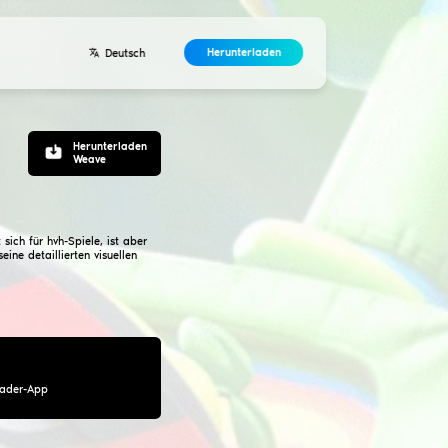
Entwickler
ntakte
Vereinbarung
ts Weave für CSGO
Modifikation ist veraltet
Menü des Mods besitzt schöne Animationen, eignet sich für 
ird der Mod von erfahrenen Spielern bevorzugt, die seine deta