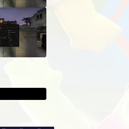
tigte
st du auf
fläche der