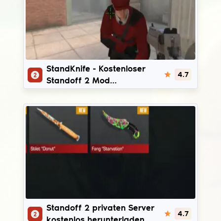
StandKnife
StandKnife - Kostenloser
4.7
Standoff 2 Mod
(Promocodes für Gold)
StandChillow
Standoff 2 privaten Server
4.7
kostenlos herunterladen