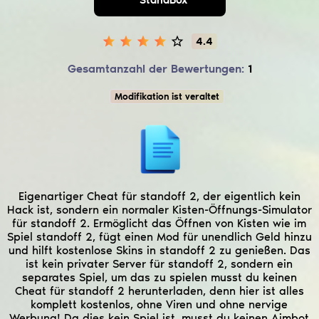
Geld-Hack)
4.4
Gesamtanzahl der Bewertungen:
1
Modifikation ist veraltet
Eigenartiger Cheat für standoff 2, der eigentlich kein
Hack ist, sondern ein normaler Kisten-Öffnungs-Simulator
für standoff 2. Ermöglicht das Öffnen von Kisten wie im
Spiel standoff 2, fügt einen Mod für unendlich Geld hinzu
und hilft kostenlose Skins in standoff 2 zu genießen. Das
ist kein privater Server für standoff 2, sondern ein
separates Spiel, um das zu spielen musst du keinen
Cheat für standoff 2 herunterladen, denn hier ist alles
komplett kostenlos, ohne Viren und ohne nervige
Werbung! Da dies kein Spiel ist, musst du keinen Aimbot