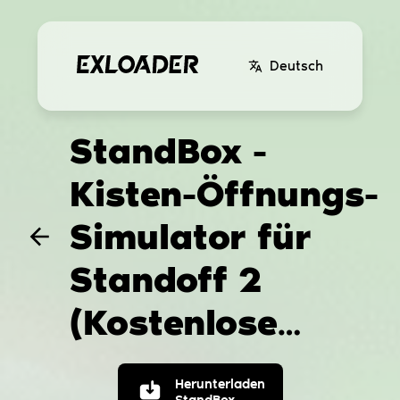
Deutsch
StandBox -
Kisten-Öffnungs-
Simulator für
Standoff 2
(Kostenlose
Standoff-Skins &
Herunterladen
StandBox