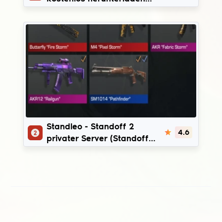
(StandChillow Mod & Geld-
Glitch)
Standleo
Standleo - Standoff 2
4.6
privater Server (Standoff
Geld-Glitch & kostenlose
Standoff-Skins)