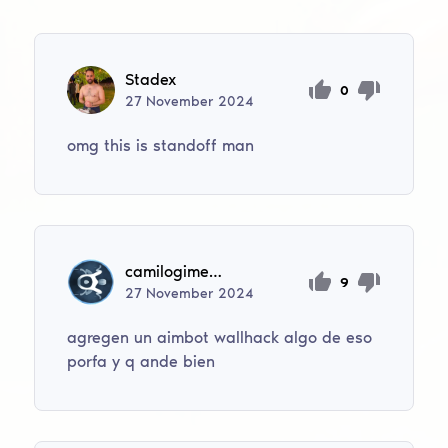
Stadex
0
27
November
2024
omg this is standoff man
camilogimenez360
9
27
November
2024
agregen un aimbot wallhack algo de eso
porfa y q ande bien