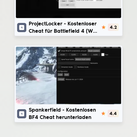
ProjectLocker
ProjectLocker - Kostenloser
4.2
Cheat für Battlefield 4 (WH,
AIM + CFG)
Spankerfield
Spankerfield - Kostenlosen
4.4
BF4 Cheat herunterladen