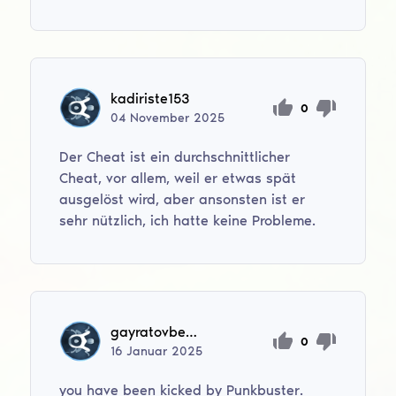
kadiriste153
0
04
November
2025
Der Cheat ist ein durchschnittlicher
Cheat, vor allem, weil er etwas spät
ausgelöst wird, aber ansonsten ist er
sehr nützlich, ich hatte keine Probleme.
gayratovbekzod0
0
16
Januar
2025
you have been kicked by Punkbuster.