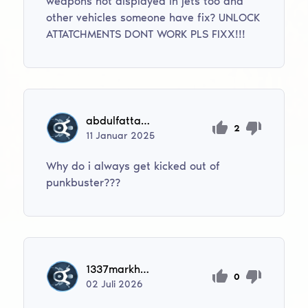
weapons not displayed in jets too and
other vehicles someone have fix? UNLOCK
ATTATCHMENTS DONT WORK PLS FIXX!!!
abdulfattah1427
2
11
Januar
2025
Why do i always get kicked out of
punkbuster???
1337markhomie1337
0
02
Juli
2026