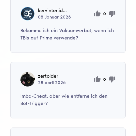
kervintenido17
0
08
Januar
2026
Bekomme ich ein Vakuumverbot, wenn ich
TBIs auf Prime verwende?
zertolder
0
28
April
2026
Imba-Cheat, aber wie entferne ich den
Bot-Trigger?