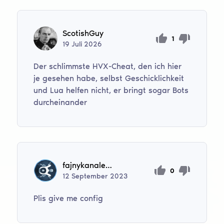
ScotishGuy
1
19
Juli
2026
Der schlimmste HVX-Cheat, den ich hier
je gesehen habe, selbst Geschicklichkeit
und Lua helfen nicht, er bringt sogar Bots
durcheinander
fajnykanalek123
0
12
September
2023
Plis give me config