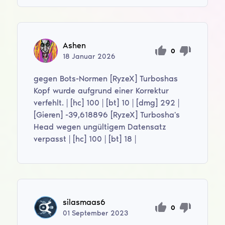
Ashen
0
18
Januar
2026
gegen Bots-Normen [RyzeX] Turboshas
Kopf wurde aufgrund einer Korrektur
verfehlt. | [hc] 100 | [bt] 10 | [dmg] 292 |
[Gieren] -39,618896 [RyzeX] Turbosha's
Head wegen ungültigem Datensatz
verpasst | [hc] 100 | [bt] 18 |
silasmaas6
0
01
September
2023