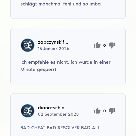
schlägt manchmal fehl und so imba
zabczynskifilip
0
15
Januar
2026
Ich empfehle es nicht, ich wurde in einer
Minute gesperrt
diana-schioter
0
02
September
2023
BAD CHEAT BAD RESOLVER BAD ALL