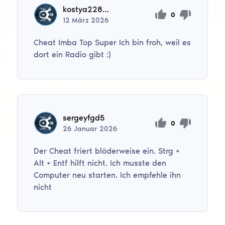
kostya228_336
0
12
März
2026
Cheat Imba Top Super Ich bin froh, weil es
dort ein Radio gibt :)
sergeyfgd5
0
26
Januar
2026
Der Cheat friert blöderweise ein. Strg +
Alt + Entf hilft nicht. Ich musste den
Computer neu starten. Ich empfehle ihn
nicht