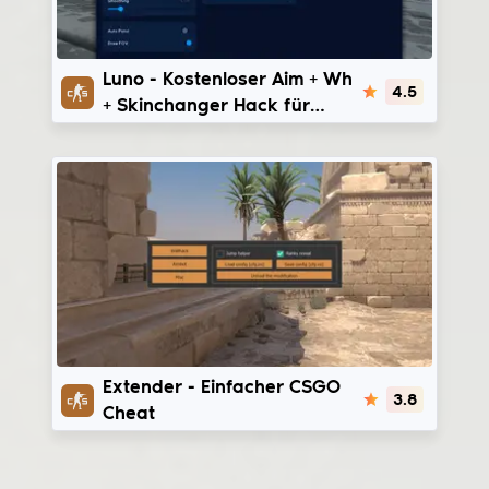
Luno Free
Luno - Kostenloser Aim + Wh
4.5
+ Skinchanger Hack für
CSGO
Extender
Extender - Einfacher CSGO
3.8
Cheat