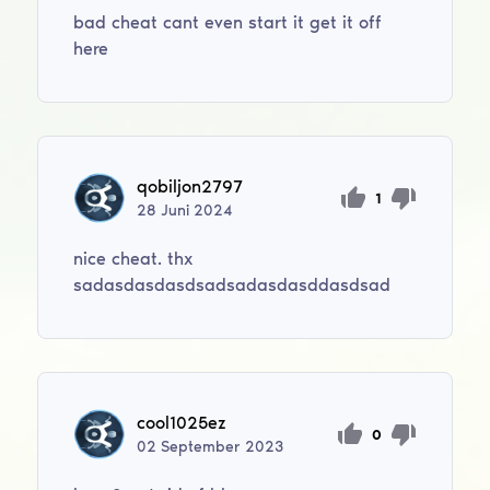
bad cheat cant even start it get it off
here
qobiljon2797
1
28
Juni
2024
nice cheat. thx
sadasdasdasdsadsadasdasddasdsad
cool1025ez
0
02
September
2023