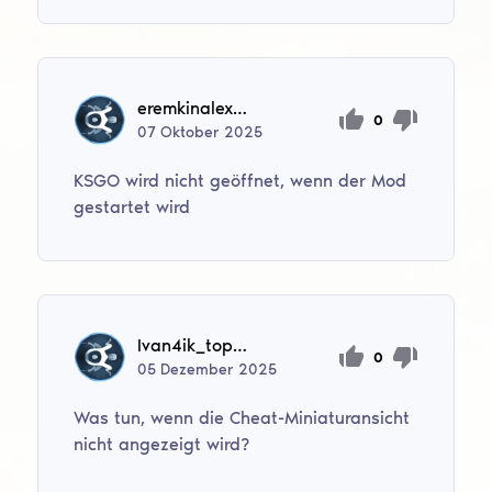
eremkinalex74
0
07
Oktober
2025
KSGO wird nicht geöffnet, wenn der Mod
gestartet wird
Ivan4ik_top4ik
0
05
Dezember
2025
Was tun, wenn die Cheat-Miniaturansicht
nicht angezeigt wird?