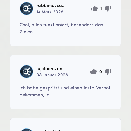
rabbimovsardorbek6
1
14
März
2026
Cool, alles funktioniert, besonders das
Zielen
jujolorenzen
0
03
Januar
2026
Ich habe gespritzt und einen Insta-Verbot
bekommen, lol