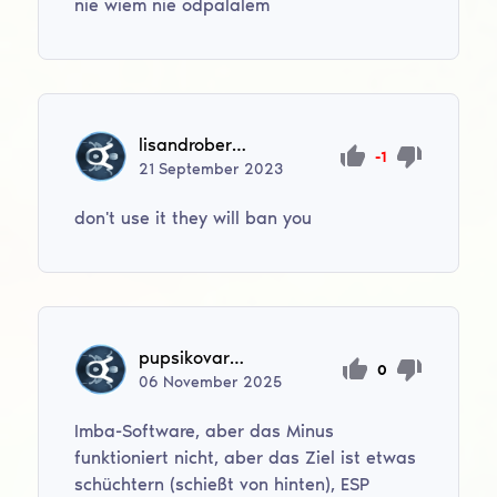
nie wiem nie odpalalem
lisandrobertone677
-1
21
September
2023
don't use it they will ban you
pupsikovartem9
0
06
November
2025
Imba-Software, aber das Minus
funktioniert nicht, aber das Ziel ist etwas
schüchtern (schießt von hinten), ESP