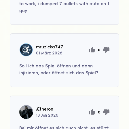
to work, i dumped 7 bullets with auto on 1
guy
mruzicka747
0
01
März
2026
Soll ich das Spiel öffnen und dann
injizieren, oder öffnet sich das Spiel?
Ætheron
0
13
Juli
2026
Bei mir öffnet es sich auch nicht, es stürzt