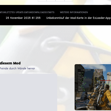
Gegner durch Wände, Gebäude und Deckungen in Echtz
Gegnerleben und Waffen, Loot ESP zur Erkennung wer
Entfernungsbestimmung zu Zielen, AI ESP für feindlic
Kostenloser External Esp Hack wird regelmäßig aktual
ExLoader Loader dauert Sekunden. Wallhack für Arc R
Raiders funktioniert auf allen Karten und in allen S
macht External Esp Hack zur optimalen Wahl unter ko
AUTOR
VERÖFFENTLICHUNGSDATUM
LETZTES UPDATE-DATUM
DOWNLOA
ByteXY
25
November
2025
25
November
2025
81 255