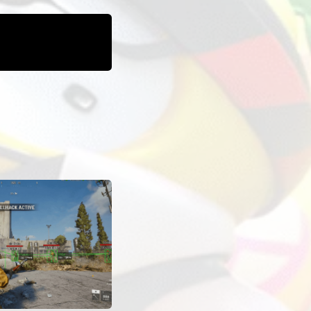
eit. External ESP Hack für Arc Raiders beinhaltet: Player 
tvoller Gegenstände und Ressourcen, distance indicator zur
he Robotersichtbarkeit, extraction point ESP zur Navigation 
isiert und bleibt undetected dank externer Betriebsmethode.
aiders von External Esp zeigt vollständiges Kampfsituations
pielmodi. Einfache Benutzeroberfläche mit Farb- und Entfern
stenlosen Hacks für Arc Raiders!
DS
STARTS
WEITERE INFORMATIONEN
Unbekannt
Auf der Mod-Karte in der ExLoader-App