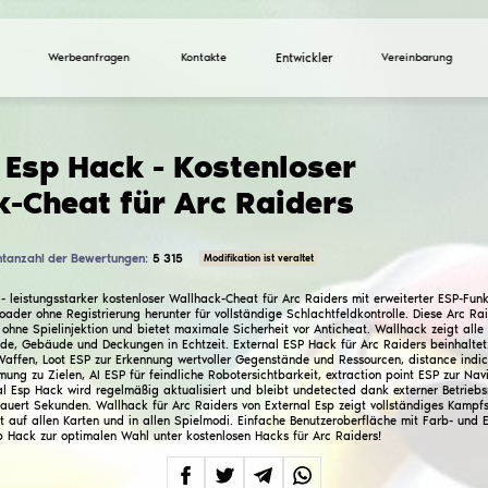
Werbeanfragen
Ko
External Esp Hack - 
Wallhack-Cheat für A
Gesamtanzahl der Bewertungen:
5 315
4.3
External Esp Hack - leistungsstarker kostenloser Wall
Esp Hack über ExLoader ohne Registrierung herunter f
im External-Modus ohne Spielinjektion und bietet max