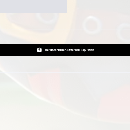
iebte Funktionen in diesem Mod
Wallhack, ESP, WH - hebt Feinde durch Wände hervor