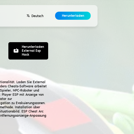
Entwickler
ntakte
Vereinbarung
Kostenloser
rc Raiders
Modifikation ist veraltet
hack-Cheat für Arc Raiders mit erweiterter ESP-Funktionalitä
ür vollständige Schlachtfeldkontrolle. Diese Arc Raiders Ch
imale Sicherheit vor Anticheat. Wallhack zeigt alle Spieler