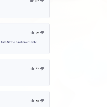
erbinden und das gelbe Licht geht einfach an. Höchstwahrsch
alisieren