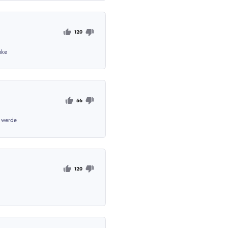
twickler es sehen können
, Aimbot hat eine Verzögerung von etwa 2 Sekunden, Auto-Stra
nten schaut, es