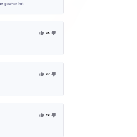
Cheat gepostet (zweiter Platz in fast allen Filtern), jetzt fu
 habe