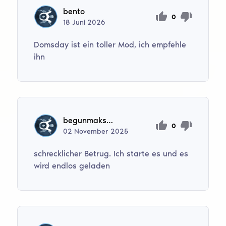
bento
0
18
Juni
2026
Domsday ist ein toller Mod, ich empfehle
ihn
begunmaksim30
0
02
November
2025
schrecklicher Betrug. Ich starte es und es
wird endlos geladen