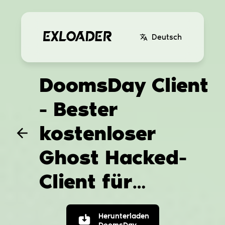
Deutsch
DoomsDay Client
- Bester
kostenloser
Ghost Hacked-
Client für
Minecraft
Herunterladen
DoomsDay