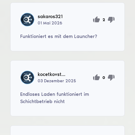
sakaros321
2
01
Mai
2026
Funktioniert es mit dem Launcher?
kocetkovstas666
0
03
Dezember
2025
Endloses Laden funktioniert im
Schichtbetrieb nicht