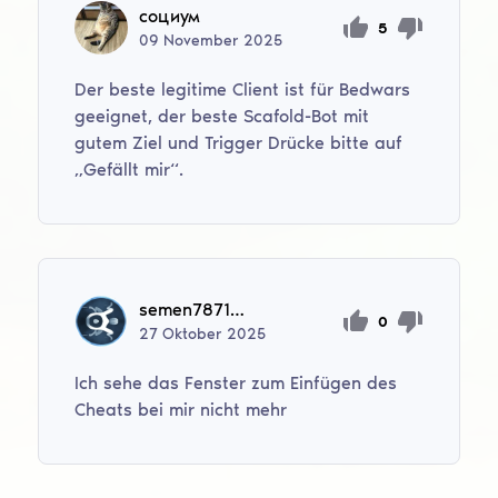
социум
5
09
November
2025
Der beste legitime Client ist für Bedwars
geeignet, der beste Scafold-Bot mit
gutem Ziel und Trigger Drücke bitte auf
„Gefällt mir“.
semen7871000
0
27
Oktober
2025
Ich sehe das Fenster zum Einfügen des
Cheats bei mir nicht mehr