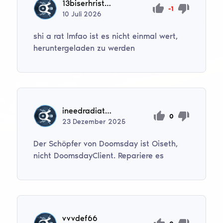
13biserhristow37
-1
10
Juli
2026
shi a rat lmfao ist es nicht einmal wert,
heruntergeladen zu werden
ineedradiatorr
0
23
Dezember
2025
Der Schöpfer von Doomsday ist Oiseth,
nicht DoomsdayClient. Repariere es
vvvdef66