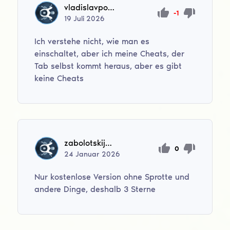
vladislavponomarev1307
-1
19
Juli
2026
Ich verstehe nicht, wie man es
einschaltet, aber ich meine Cheats, der
Tab selbst kommt heraus, aber es gibt
keine Cheats
zabolotskijgleb16
0
24
Januar
2026
Nur kostenlose Version ohne Sprotte und
andere Dinge, deshalb 3 Sterne