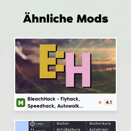
Ähnliche Mods
BleachHack
BleachHack - Flyhack,
4.1
Speedhack, Autowalk
Minecraft Cheat | 1.14.4 -
1.20.4