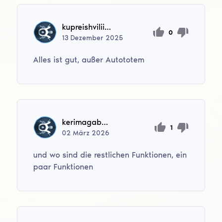
kupreishviliikuna
0
13
Dezember
2025
Alles ist gut, außer Autototem
kerimagabekov9
1
02
März
2026
und wo sind die restlichen Funktionen, ein
paar Funktionen