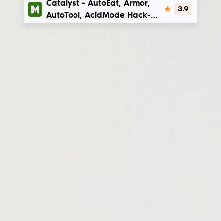
Catalyst - AutoEat, Armor,
3.9
AutoTool, AcidMode Hack-
Client für Minecraft | 1.12.2