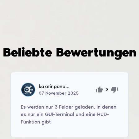
Beliebte Bewertungen
kakeinponponcik
2
07
November
2025
Es werden nur 3 Felder geladen, in denen
es nur ein GUI-Terminal und eine HUD-
Funktion gibt