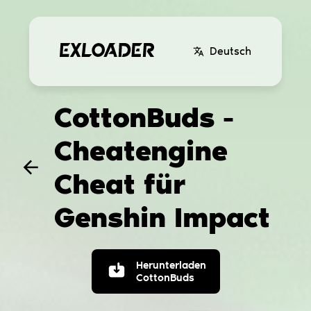
Deutsch
CottonBuds -
Cheatengine
Cheat für
Genshin Impact
Herunterladen
CottonBuds