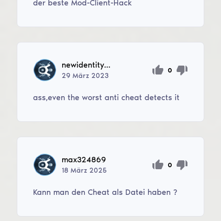
der beste Mod-Client-Hack
newidentityfordani84
0
29
März
2023
ass,even the worst anti cheat detects it
max324869
0
18
März
2025
Kann man den Cheat als Datei haben ?