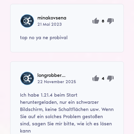
minakovsena
8
21
Mai
2023
top no ya ne probival
longrobber26
4
22
November
2025
Ich habe 1.21.4 beim Start
heruntergeladen, nur ein schwarzer
Bildschirm, keine Schaltflächen usw. Wenn
Sie auf ein solches Problem gestoßen
sind, sagen Sie mir bitte, wie ich es lösen
kann