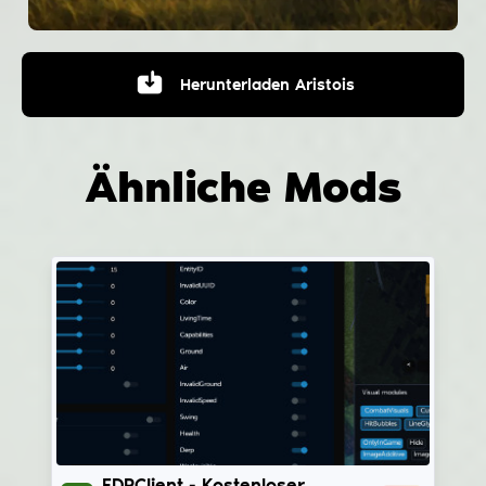
Herunterladen
Aristois
Ähnliche Mods
FDPClient
FDPClient - Kostenloser