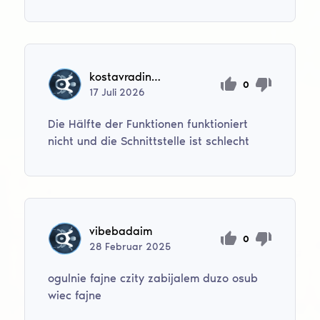
kostavradinskij488
0
17
Juli
2026
Die Hälfte der Funktionen funktioniert
nicht und die Schnittstelle ist schlecht
vibebadaim
0
28
Februar
2025
ogulnie fajne czity zabijalem duzo osub
wiec fajne