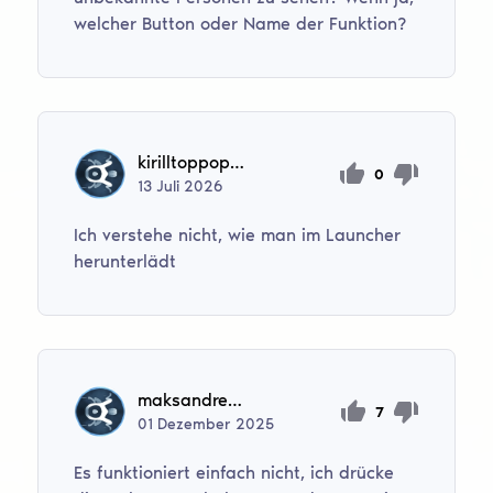
welcher Button oder Name der Funktion?
kirilltoppop2000
0
13
Juli
2026
Ich verstehe nicht, wie man im Launcher
herunterlädt
maksandreev2907
7
01
Dezember
2025
Es funktioniert einfach nicht, ich drücke