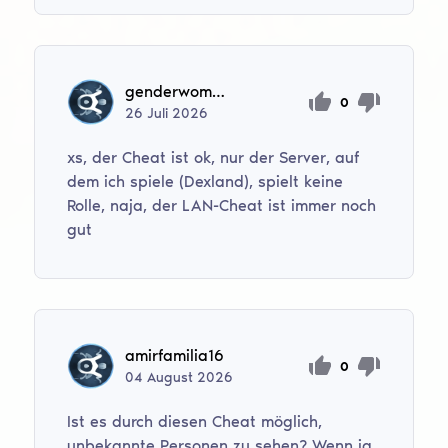
genderwomen228
0
26
Juli
2026
xs, der Cheat ist ok, nur der Server, auf
dem ich spiele (Dexland), spielt keine
Rolle, naja, der LAN-Cheat ist immer noch
gut
amirfamilia16
0
04
August
2026
Ist es durch diesen Cheat möglich,
unbekannte Personen zu sehen? Wenn ja,