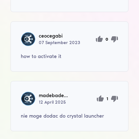
ceocegabi
0
07
September
2023
how to activate it
madebademelone
1
12
April
2025
nie moge dodac do crystal launcher