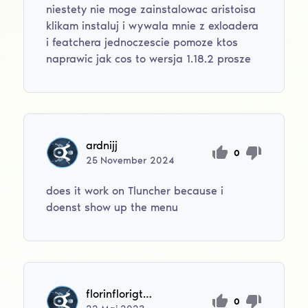
niestety nie moge zainstalowac aristoisa
klikam instaluj i wywala mnie z exloadera
i featchera jednoczescie pomoze ktos
naprawic jak cos to wersja 1.18.2 prosze
ardnijj
0
25
November
2024
does it work on Tluncher because i
doenst show up the menu
florinflorigtaiv
0