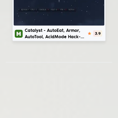
Catalyst
Catalyst - AutoEat, Armor,
3.9
AutoTool, AcidMode Hack-
Client für Minecraft | 1.12.2