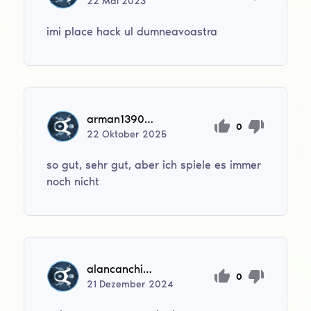
22
Mai
2023
imi place hack ul dumneavoastra
arman1390asgharpour
0
22
Oktober
2025
so gut, sehr gut, aber ich spiele es immer
noch nicht
alancanchingregerreromiguel
0
21
Dezember
2024