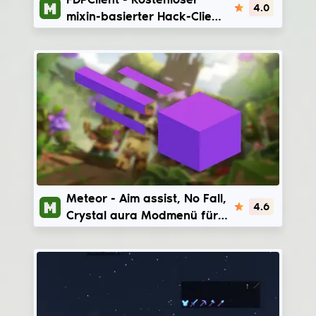
4.0
mixin-basierter Hack-Client
für Minecraft | 1.8.9
Meteor
Meteor - Aim assist, No Fall,
4.6
Crystal aura Modmenü für
Minecraft | 1.17.1 - 26.1.2