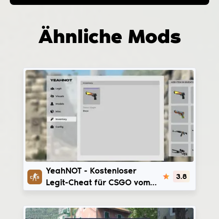
Ähnliche Mods
YeahNOT
YeahNOT - Kostenloser
3.8
Legit-Cheat für CSGO vom
LolzTeam Forum