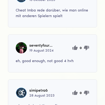
Cheat Imba rede darüber, wie man online
mit anderen Spielern spielt
seventyfourfm
0
19
August
2024
eh, good enough, not good 4 hvh
simipetra6
0
28
August
2023