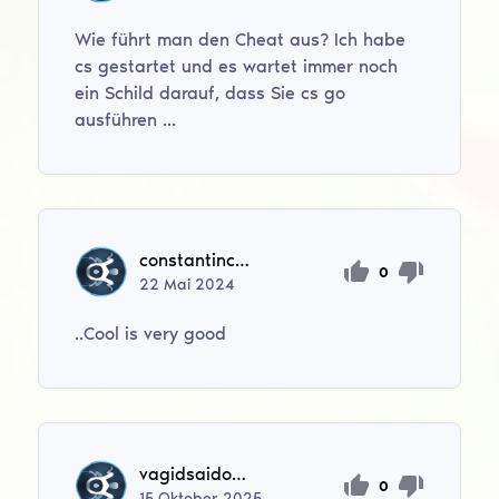
Wie führt man den Cheat aus? Ich habe
cs gestartet und es wartet immer noch
ein Schild darauf, dass Sie cs go
ausführen ...
constantincerlat14
0
22
Mai
2024
..Cool is very good
vagidsaidov1337
0
15
Oktober
2025