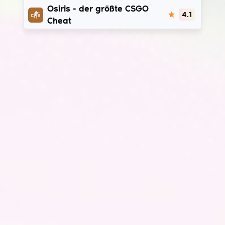
Osiris
Osiris - der größte CSGO
4.1
Cheat