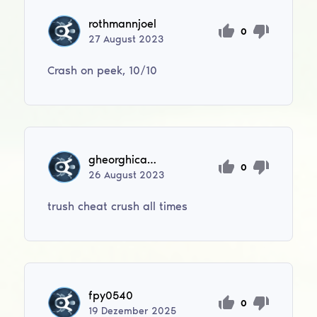
rothmannjoel
0
27
August
2023
Crash on peek, 10/10
gheorghicamarius70
0
26
August
2023
trush cheat crush all times
fpy0540
0
19
Dezember
2025