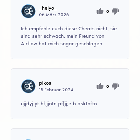
_helyo_
0
06
März
2026
Ich empfehle euch diese Cheats nicht, sie
sind sehr schwach, mein Freund von
Airflow hat mich sogar geschlagen
pikos
0
15
Februar
2024
ujjdyj yt hf,jjntn pf[jj;e b dsktnftn