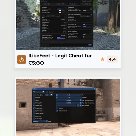
ILikeFeet
ILikeFeet - Legit Cheat für
4.4
CS:GO