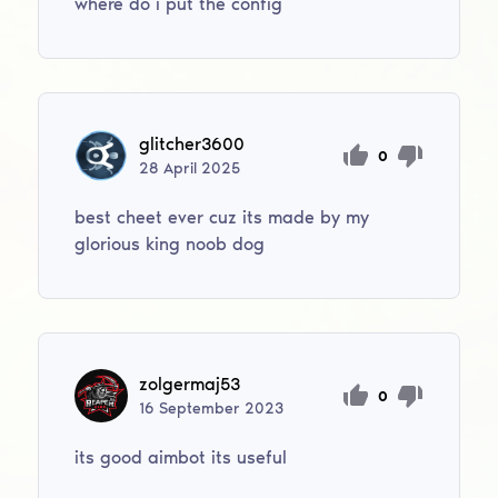
where do i put the config
glitcher3600
0
28
April
2025
best cheet ever cuz its made by my
glorious king noob dog
zolgermaj53
0
16
September
2023
its good aimbot its useful