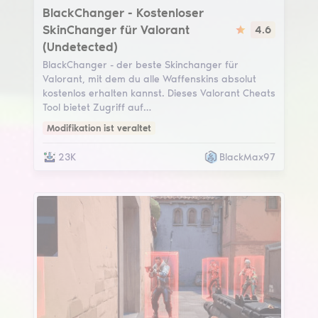
BlackChanger
BlackChanger - Kostenloser
SkinChanger für Valorant
4.6
(Undetected)
BlackChanger - der beste Skinchanger für
Valorant, mit dem du alle Waffenskins absolut
kostenlos erhalten kannst. Dieses Valorant Cheats
Tool bietet Zugriff auf…
Modifikation ist veraltet
23K
BlackMax97