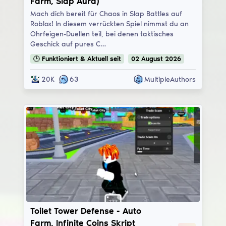
Farm, Slap Aura)
Mach dich bereit für Chaos in Slap Battles auf
Roblox! In diesem verrückten Spiel nimmst du an
Ohrfeigen-Duellen teil, bei denen taktisches
Geschick auf pures C…
🕒
Funktioniert & Aktuell
seit
02
August
2026
20K
63
MultipleAuthors
Toilet Tower Defense
Toilet Tower Defense - Auto
Farm, Infinite Coins Skript