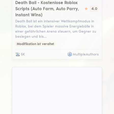
Death Ball
Death Ball - Kostenlose Roblox
Scripts (Auto Farm, Auto Parry,
4.0
Instant Wins)
Death Ball ist ein intensiver Wettkampfmodus in
Roblox, bei dem Spieler massive Energiebälle in
einer gefährlichen Arena steuern, um Gegner zu
besiegen und bis…
Modifikation ist veraltet
5K
MultipleAuthors