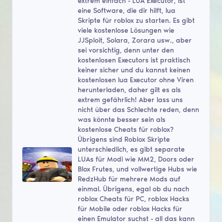
extrem einfach - LUA Executor, ist
eine Software, die dir hilft, lua
Skripte für roblox zu starten. Es gibt
viele kostenlose Lösungen wie
JJSploit, Solara, Zorara usw., aber
sei vorsichtig, denn unter den
kostenlosen Executors ist praktisch
keiner sicher und du kannst keinen
kostenlosen lua Executor ohne Viren
herunterladen, daher gilt es als
extrem gefährlich! Aber lass uns
nicht über das Schlechte reden, denn
was könnte besser sein als
kostenlose Cheats für roblox?
Übrigens sind Roblox Skripte
unterschiedlich, es gibt separate
LUAs für Modi wie MM2, Doors oder
Blox Frutes, und vollwertige Hubs wie
RedzHub für mehrere Mods auf
einmal. Übrigens, egal ob du nach
roblox Cheats für PC, roblox Hacks
für Mobile oder roblox Hacks für
einen Emulator suchst - all das kann