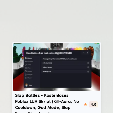
Slap Battles
Slap Battles - Kostenloses
Roblox LUA Skript (Kill-Aura, No
4.5
Cooldown, God Mode, Slap