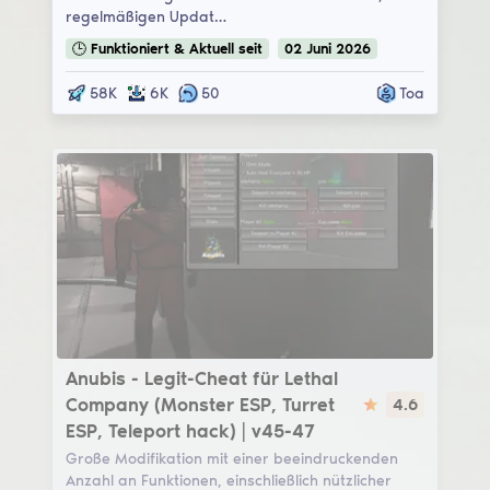
regelmäßigen Updat…
🕒
Funktioniert & Aktuell
seit
02
Juni
2026
58K
6K
50
Toa
Anubis
Anubis - Legit-Cheat für Lethal
Company (Monster ESP, Turret
4.6
ESP, Teleport hack) | v45-47
Große Modifikation mit einer beeindruckenden
Anzahl an Funktionen, einschließlich nützlicher