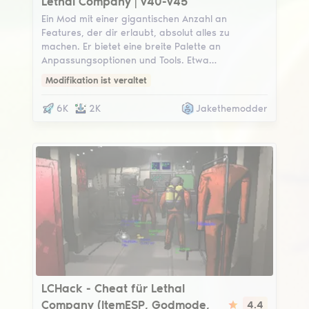
Lethal Company | v40-v45
Ein Mod mit einer gigantischen Anzahl an
Features, der dir erlaubt, absolut alles zu
machen. Er bietet eine breite Palette an
Anpassungsoptionen und Tools. Etwa…
Modifikation ist veraltet
6K
2K
Jakethemodder
LCHack
LCHack - Cheat für Lethal
Company (ItemESP, Godmode,
4.4