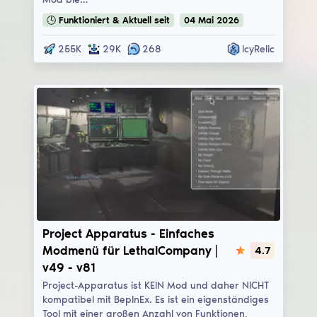
🕒
Funktioniert & Aktuell
seit
04
Mai
2026
255K
29K
268
IcyRelic
Project Apparatus
Project Apparatus - Einfaches
Modmenü für LethalCompany |
4.7
v49 - v81
Project-Apparatus ist KEIN Mod und daher NICHT
kompatibel mit BepInEx. Es ist ein eigenständiges
Tool mit einer großen Anzahl von Funktionen,