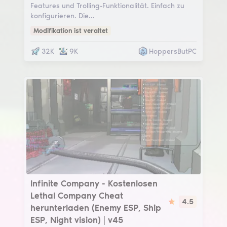
Features und Trolling-Funktionalität. Einfach zu
konfigurieren. Die…
Modifikation ist veraltet
32K
9K
HoppersButPC
Infinite Company
Infinite Company - Kostenlosen
Lethal Company Cheat
4.5
herunterladen (Enemy ESP, Ship
ESP, Night vision) | v45