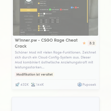
W1nner.pw
W1nner.pw - CSGO Rage Cheat
3.2
Crack
Schöner Mod mit vielen Rage-Funktionen. Zeichnet
sich durch ein Cloud-Config-System aus. Dieser
Mod kombiniert ästhetische Anziehungskraft mit
leistungsstarken…
Modifikation ist veraltet
432K
144K
Puposek