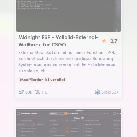
Midnight ESP
Midnight ESP - Vollbild-External-
2.7
Wallhack für CSGO
Externe Modifikation mit nur einer Funktion - WH.
Zeichnet sich durch ein einzigartiges Rendering-
System aus, das es ermöglicht, im Vollbildmodus
zu spielen, oh…
Modifikation ist veraltet
33K
11K
Blick1337