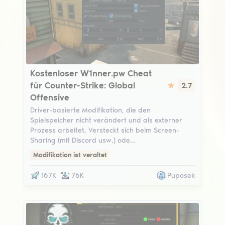
W1nner Free
Kostenloser W1nner.pw Cheat
für Counter-Strike: Global
2.7
Offensive
Driver-basierte Modifikation, die den
Spielspeicher nicht verändert und als externer
Prozess arbeitet. Versteckt sich beim Screen-
Sharing (mit Discord usw.) ode…
Modifikation ist veraltet
167K
76K
Puposek