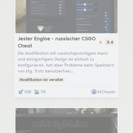
Jester Engine
Jester Engine - russischer CSGO
3.4
Cheat
Die Modifikation mit russischsprachigem Menü
und einzigartigem Design ist einfach zu
konfigurieren, hat aber Probleme beim Speichern
von kfg. Trotz benutzerfreu…
Modifikation ist veraltet
33K
11K
EzCheats