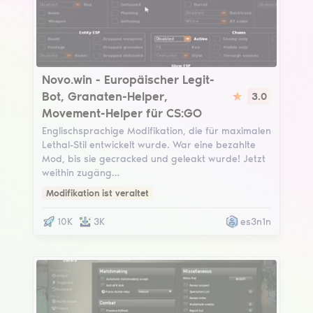
Novo.win
Novo.win - Europäischer Legit-
Bot, Granaten-Helper,
3.0
Movement-Helper für CS:GO
Englischsprachige Modifikation, die für maximalen
Lethal-Stil entwickelt wurde. War eine bezahlte
Mod, bis sie gecracked und geleakt wurde! Jetzt
weithin zugäng…
Modifikation ist veraltet
10K
3K
es3n1n