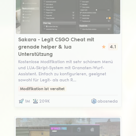
Sakara
Sakara - Legit CSGO Cheat mit
grenade helper & lua
4.1
Unterstützung
Kostenlose Modifikation mit sehr schönem Menü
und LUA-Skript-System mit Granaten-Wurf-
Assistent. Einfach zu konfigurieren, geeignet
sowohl für Legit- als auch R…
Modifikation ist veraltet
1M
209K
abosneda