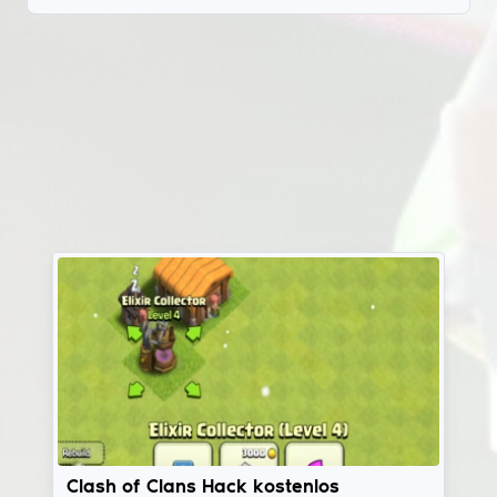
Null's Clash Of Clans
Clash of Clans Hack kostenlos