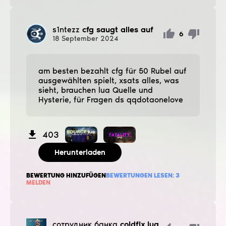
s1ntezz
cfg saugt alles auf
6
18
September
2024
am besten bezahlt cfg für 50 Rubel auf
ausgewählten spielt, xsats alles, was
sieht, brauchen lua Quelle und
Hysterie, für Fragen ds qqdotaonelove
403
Herunterladen
BEWERTUNG HINZUFÜGEN
BEWERTUNGEN LESEN:
3
MELDEN
сотрудник банка
coldfix.lua.