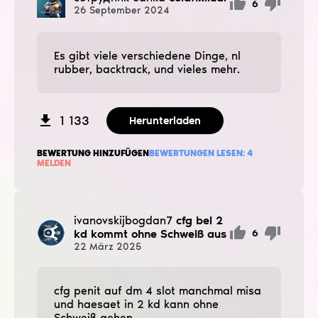
6
26
September
2024
Es gibt viele verschiedene Dinge, nl
rubber, backtrack, und vieles mehr.
1 133
Herunterladen
BEWERTUNG HINZUFÜGEN
BEWERTUNGEN LESEN:
4
MELDEN
ivanovskijbogdan7
cfg bei 2
kd kommt ohne Schweiß aus
6
22
März
2025
cfg penit auf dm 4 slot manchmal misa
und haesaet in 2 kd kann ohne
Schweiß gehen