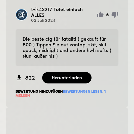
tvik43217
Tötet einfach
ALLES
6
03
Juli
2024
Die beste cfg für fataliti ( gekauft für
800 ) Tippen Sie auf vantap, skit, skit
quack, midnight und andere hwh softs (
Nun, außer nls )
822
Herunterladen
BEWERTUNG HINZUFÜGEN
BEWERTUNGEN LESEN:
1
MELDEN