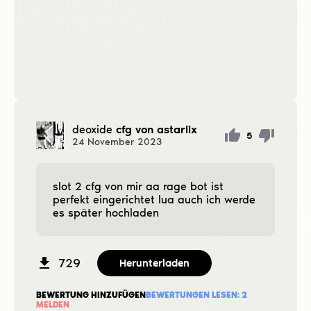
deoxide
cfg von astarlix
5
24
November
2023
slot 2 cfg von mir aa rage bot ist
perfekt eingerichtet lua auch ich werde
es später hochladen
729
Herunterladen
BEWERTUNG HINZUFÜGEN
BEWERTUNGEN LESEN:
2
MELDEN