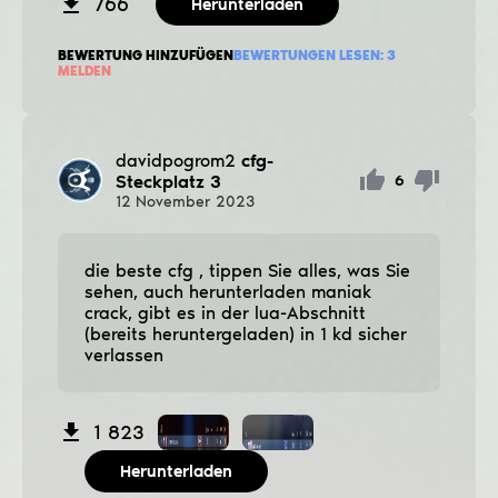
766
Herunterladen
BEWERTUNG HINZUFÜGEN
BEWERTUNGEN LESEN:
3
MELDEN
davidpogrom2
cfg-
Steckplatz 3
6
12
November
2023
die beste cfg , tippen Sie alles, was Sie
sehen, auch herunterladen maniak
crack, gibt es in der lua-Abschnitt
(bereits heruntergeladen) in 1 kd sicher
verlassen
1 823
Herunterladen